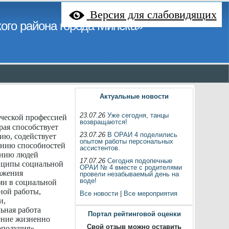
Версия для слабовидящих
ого района города Минска»
Актуальные новости
23.07.26
Уже сегодня, танцы
ческой профессией
возвращаются!
рая способствует
23.07.26
В ОРАИ 4 поделились
ю, содействует
опытом работы персональных
ению способностей
ассистентов.
нию людей
17.07.26
Сегодня подопечные
нципы социальной
ОРАИ № 4 вместе с родителями
важения
провели незабываемый день на
воде!
и в социальной
ной работы,
Все новости
|
Все мероприятия
и,
ьная работа
Портал рейтинговой оценки
шение жизненно
Свой отзыв можно оставить
ополучия»