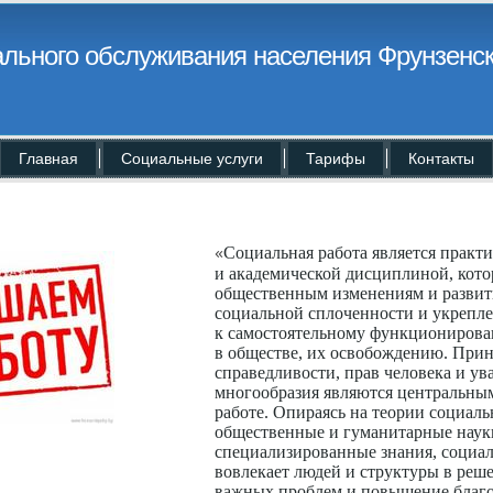
льного обслуживания населения Фрунзенск
Главная
Социальные услуги
Тарифы
Контакты
«
Социальная работа является практи
и академической дисциплиной, кото
общественным изменениям и развити
социальной сплоченности и укрепл
к самостоятельному функционирова
в обществе, их освобождению. При
справедливости, прав человека и у
многообразия являются центральным
работе. Опираясь на теории социаль
общественные и гуманитарные наук
специализированные знания, социал
вовлекает людей и структуры в ре
важных проблем и повышение благ