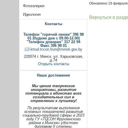
Обновлено 19 февраля
Фотогалерея
Идеология
Вернуться в разд
Контакты
Телефон "горячей линии" 396 98
01 (будние дни с 09.00-12.00)
"Телефон доверия" 317 22 94
Факс 396 98 01
ktrud.tccon.frun@minsk.gov.by
220074 г. Минск, ул. Харьковская,
д.74
Открыть контакты
Наши достижения
Мы ценим творческие
инициативы, развитие
потенциала и единство всех
созидательных сил в
стремлении к лучшему!
По результатам выполнения
основных показателей развития
социально-трудовой сферы в 2023
году ГУ «ТЦСОН Фрунзенского
района г.Минска» удостоен
дипломом II степени.