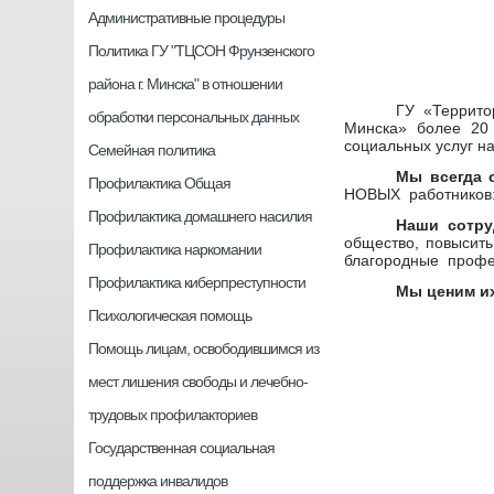
Административные процедуры
Политика ГУ "ТЦСОН Фрунзенского
района г. Минска" в отношении
ГУ «Террито
обработки персональных данных
Минска» более 20 
социальных услуг н
Семейная политика
Мы всегда 
Профилактика Общая
НОВЫХ работников: 
Профилактика домашнего насилия
Наши сотру
общество, повысит
Профилактика наркомании
благородные профес
Профилактика киберпреступности
Мы ценим их
Психологическая помощь
Помощь лицам, освободившимся из
мест лишения свободы и лечебно-
трудовых профилакториев
Государственная социальная
поддержка инвалидов