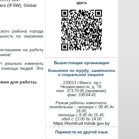
здесь
kers (IFSW), Global
ского района города
ьность по оказанию
риглашаем на работу
иков!
Вышестоящая организация
т реально изменить
в помощи людей.
Это
Комитет по труду, занятости
и социальной защите
овия для работы.
220013 г.Минск, пр-т
Независимости, д. 79.
тел. 373-70-95 (приемная),
факс 338-64-41
Режим работы комитета:
понедельник – четверг с 08.45 до
18.00,
пятница с 8.45 до 16.45,
обед с 13.00 до 14.00
https://komtrud.minsk.gov.by
Перевести на другой язык