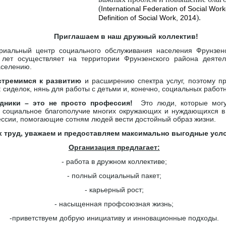
(
International Federation of Social Wor
).
Definition of Social Work, 2014
Приглашаем в наш дружный коллектив!
риальный центр социального обслуживания населения Фрунзен
лет осуществляет на территории Фрунзенского района деятел
аселению.
стремимся к развитию
и расширению спектра услуг, поэтому п
сиделок, нянь для работы с детьми и, конечно, социальных работн
дники – это не просто профессия!
Это люди, которые могу
ь социальное благополучие многих окружающих и нуждающихся 
сии, помогающие сотням людей вести достойный образ жизни.
 труд, уважаем и предоставляем максимально выгодные усл
Организация предлагает:
- работа в дружном коллективе;
- полный социальный пакет;
- карьерный рост;
- насыщенная профсоюзная жизнь;
-приветствуем добрую инициативу и инновационные подходы.