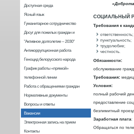
«Доброта
Доступная среда
Ясный язык
СОЦИАЛЬНЫЙ 
Гуманитарное сотрудничество
Требования к кан
Досуг для пожилых граждан и
ответственность;
пунктуальность;
"Активное долголетие – 2030"
трудолюбие;
Антикоррупционная работа
честность.
Геноцид белорусского народа
Обязанности:
График работы «прямой»
о
бслуживание гражд
телефонной линии
Требования:
медиц
Условия:
Работа с обращениями граждан
полный рабочий ден
Нормативные документы
предоставление соц
Вопросы и ответы
безлимитный проезд
Вакансии
Заработная плата
:
Электронная запись на прием
Обращаться по теле
Контакты