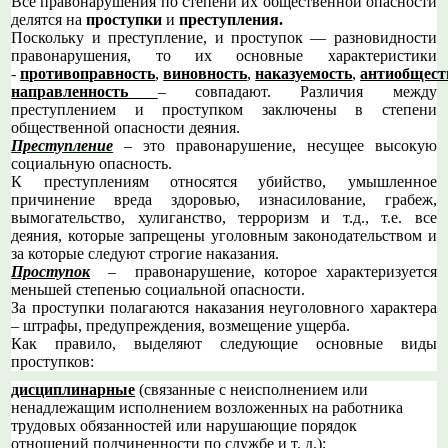
Все правонарушения по степени их общественной опасности
делятся на
проступки
и
преступления.
Поскольку и преступление, и проступок — разновидности
правонарушения, то их основные характеристики
-
противоправность
,
виновность
,
наказуемость
,
антиобщест
направленность
– совпадают. Различия между
преступлением и проступком заключены в степени
общественной опасности деяния.
Преступление
– это правонарушение, несущее высокую
социальную опасность.
К преступлениям относятся убийство, умышленное
причинение вреда здоровью, изнасилование, грабеж,
вымогательство, хулиганство, терроризм и т.д., т.е. все
деяния, которые запрещены уголовным законодательством и
за которые следуют строгие наказания.
Проступок
– правонарушение, которое характеризуется
меньшей степенью социальной опасности.
За проступки полагаются наказания неуголовного характера
– штрафы, предупреждения, возмещение ущерба.
Как правило, выделяют следующие основные виды
проступков:
дисциплинарные
(связанные с неисполнением или
ненадлежащим исполнением возложенных на работника
трудовых обязанностей или нарушающие порядок
отношений подчиненности по службе и т. д.);