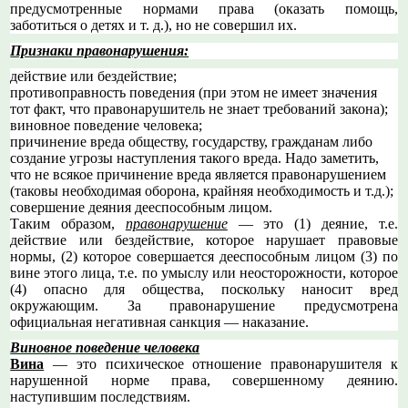
предусмотренные нормами права (оказать помощь,
заботиться о детях и т. д.), но не совершил их.
Признаки правонарушения:
действие или бездействие;
противоправность поведения (при этом не имеет значения
тот факт, что правонарушитель не знает требований закона);
виновное поведение человека;
причинение вреда обществу, государству, гражданам либо
создание угрозы наступления такого вреда. Надо заметить,
что не всякое причинение вреда является правонарушением
(таковы необходимая оборона, крайняя необходимость и т.д.);
совершение деяния дееспособным лицом.
Таким образом,
правонарушение
— это (1) деяние, т.е.
действие или бездействие, которое нарушает правовые
нормы, (2) которое совершается дееспособным лицом (3) по
вине этого лица, т.е. по умыслу или неосторожности, которое
(4) опасно для общества, поскольку наносит вред
окружающим. За правонарушение предусмотрена
официальная негативная санкция — наказание.
Виновное поведение человека
Вина
— это психическое отношение правонарушителя к
нарушенной норме права, совершенному деянию.
наступившим последствиям.