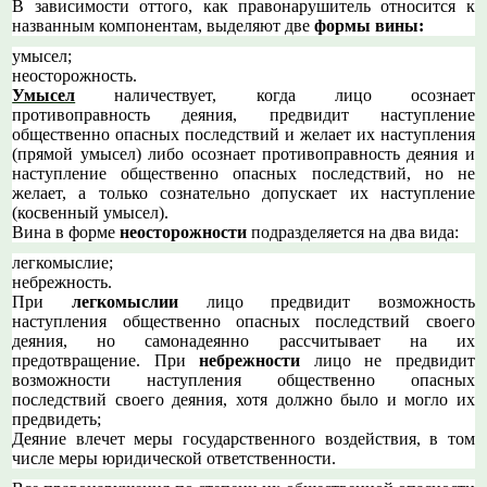
В зависимости оттого, как правонарушитель относится к
названным компонентам, выделяют две
формы вины:
умысел;
неосторожность.
Умысел
наличествует, когда лицо осознает
противоправность деяния, предвидит наступление
общественно опасных последствий и желает их наступления
(прямой умысел) либо осознает противоправность деяния и
наступление общественно опасных последствий, но не
желает, а только сознательно допускает их наступление
(косвенный умысел).
Вина в форме
неосторожности
подразделяется на два вида:
легкомыслие;
небрежность.
При
легкомыслии
лицо предвидит возможность
наступления общественно опасных последствий своего
деяния, но самонадеянно рассчитывает на их
предотвращение. При
небрежности
лицо не предвидит
возможности наступления общественно опасных
последствий своего деяния, хотя должно было и могло их
предвидеть;
Деяние влечет меры государственного воздействия, в том
числе меры юридической ответственности.