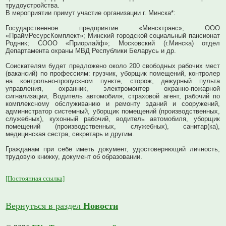
трудоустройства.
В мероприятии примут участие организации г. Минска*:
Государственное предприятие «Минсктранс»;
ООО
«ПраймРесурсКомплект»;
Минский городской социальный пансионат
Родник;
СООО «Приорлайф»;
Московский (г.Минска) отдел
Департамента охраны МВД Республики Беларусь и др.
Соискателям
будет предложено
около 200 свободных рабочих мест
(вакансий) по профессиям: грузчик, уборщик помещений, контролер
на контрольно-пропускном пункте, сторож, дежурный пульта
управления, охранник, электромонтер охранно-пожарной
сигнализации, Водитель автомобиля, страховой агент, рабочий по
комплексному обслуживанию и ремонту зданий и сооружений,
администратор системный, уборщик помещений (производственных,
служебных), кухонный рабочий, водитель автомобиля, уборщик
помещений (производственных, служебных), санитар(ка),
медицинская сестра, секретарь и другим.
Гражданам при себе иметь документ, удостоверяющий личность,
трудовую книжку, документ об образовании.
[Постоянная ссылка]
Вернуться в раздел
Новости