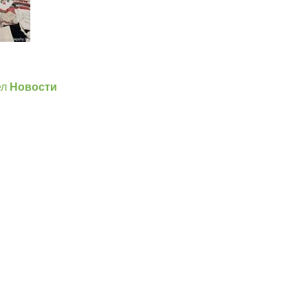
]
ел
Новости