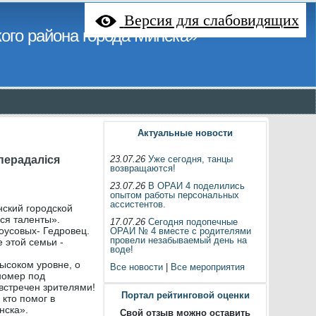
Версия для слабовидящих
ого района города Минска»
Актуальные новости
перадалiся
23.07.26
Уже сегодня, танцы
возвращаются!
23.07.26
В ОРАИ 4 поделились
опытом работы персональных
ассистентов.
нский городской
ся таленты».
17.07.26
Сегодня подопечные
оусовых- Гедровец.
ОРАИ № 4 вместе с родителями
провели незабываемый день на
 этой семьи -
воде!
ысоком уровне, о
Все новости
|
Все мероприятия
номер под
встречен зрителями!
Портал рейтинговой оценки
кто помог в
нска».
Свой отзыв можно оставить