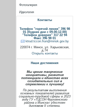
Фотогалерея
Идеология
Контакты
Телефон "горячей линии" 396 98
01 (будние дни с 09.00-12.00)
"Телефон доверия" 317 22 94
Факс 396 98 01
ktrud.tccon.frun@minsk.gov.by
220074 г. Минск, ул. Харьковская,
д.74
Открыть контакты
Наши достижения
Мы ценим творческие
инициативы, развитие
потенциала и единство всех
созидательных сил в
стремлении к лучшему!
По результатам выполнения
основных показателей развития
социально-трудовой сферы в 2023
году ГУ «ТЦСОН Фрунзенского
района г.Минска» удостоен
дипломом II степени.