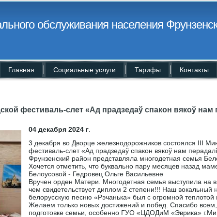
льного обслуживания населения Фрунзенск
Главная
Социальные услуги
Тарифы
Контакты
одской фестиваль-слет «Ад прадзедаў спакон вякоў нам 
04 декабря 2024 г
.
3 декабря во Дворце железнодорожников состоялся III Ми
фестиваль-слет «Ад прадзедаў спакон вякоў нам перадалi
Фрунзенский район представляла многодетная семья Бел
Хочется отметить, что буквально пару месяцев назад маме
Белоусовой - Гедровец Ольге Васильевне
Вручен орден Матери. Многодетная семья выступила на в
чем свидетельствует диплом 2 степени!!! Наш вокальный 
белорусскую песню «Рэчанька» был с огромной теплотой 
Желаем только новых достижений и побед. Спасибо всем, 
подготовке семьи, особенно ГУО «ЦДОДиМ «Эврика» г.Ми