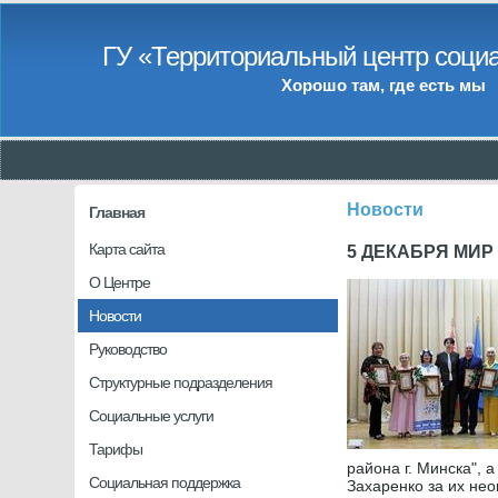
ГУ «Территориальный центр социа
Хорошо там, где есть мы
Новости
Главная
Карта сайта
5 ДЕКАБРЯ МИ
О Центре
Новости
Руководство
Структурные подразделения
Социальные услуги
Тарифы
района г. Минска", 
Социальная поддержка
Захаренко за их не