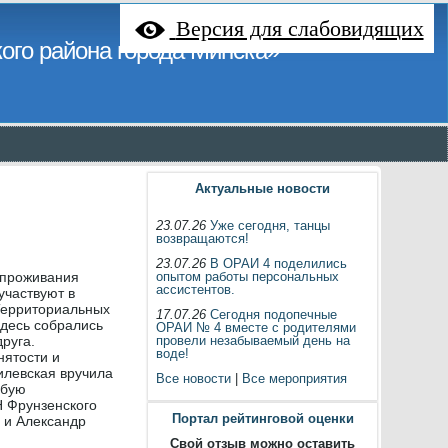
Версия для слабовидящих
ого района города Минска»
Актуальные новости
23.07.26
Уже сегодня, танцы
возвращаются!
23.07.26
В ОРАИ 4 поделились
 проживания
опытом работы персональных
ассистентов.
участвуют в
Территориальных
17.07.26
Сегодня подопечные
Здесь собрались
ОРАИ № 4 вместе с родителями
руга.
провели незабываемый день на
воде!
нятости и
илевская вручила
Все новости
|
Все мероприятия
обую
Н Фрунзенского
Портал рейтинговой оценки
а и Александр
Свой отзыв можно оставить