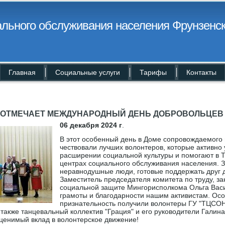
льного обслуживания населения Фрунзенск
Главная
Социальные услуги
Тарифы
Контакты
Р ОТМЕЧАЕТ МЕЖДУНАРОДНЫЙ ДЕНЬ ДОБРОВОЛЬЦЕВ
06 декабря 2024 г
.
В этот особенный день в Доме сопровождаемого
чествовали лучших волонтеров, которые активно 
расширении социальной культуры и помогают в 
центрах социального обслуживания населения. 
неравнодушные люди, готовые поддержать друг д
Заместитель председателя комитета по труду, за
социальной защите Мингорисполкома Ольга Вас
грамоты и благодарности нашим активистам. Ос
признательность получили волонтеры ГУ "ТЦСО
а также танцевальный коллектив "Грация" и его руководители Галин
оценимый вклад в волонтерское движение!