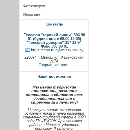
Фотогалерея
Идеология
Контакты
Телефон "горячей линии" 396 98
01 (будние дни с 09.00-12.00)
"Телефон доверия" 317 22 94
Факс 396 98 01
ktrud.tccon.frun@minsk.gov.by
220074 г. Минск, ул. Харьковская,
д.74
Открыть контакты
Наши достижения
Мы ценим творческие
инициативы, развитие
потенциала и единство всех
созидательных сил в
стремлении к лучшему!
По результатам выполнения
основных показателей развития
социально-трудовой сферы в 2023
году ГУ «ТЦСОН Фрунзенского
района г.Минска» удостоен
дипломом II степени.