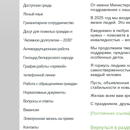
От имени Министерс
Доступная среда
поздравления с на
Ясный язык
В 2025 год мы входи
жизни людей. Это им
Гуманитарное сотрудничество
Ежедневно в любую п
Досуг для пожилых граждан и
нужно – поможете в 
инвалидностью – мо
"Активное долголетие – 2030"
Мы продолжаем твер
Антикоррупционная работа
поддержки, предлаг
особенных деток.
Геноцид белорусского народа
Я горжусь людьми 
График работы «прямой»
самоотверженностью.
каждый человек.
телефонной линии
Пусть, объявленная 
Работа с обращениями граждан
стабильности и нов
Нормативные документы
Желаю всем вам кре
Вопросы и ответы
С праздником, друзь
Вакансии
[Постоянная ссылка
Электронная запись на прием
Контакты
Вернуться в разд