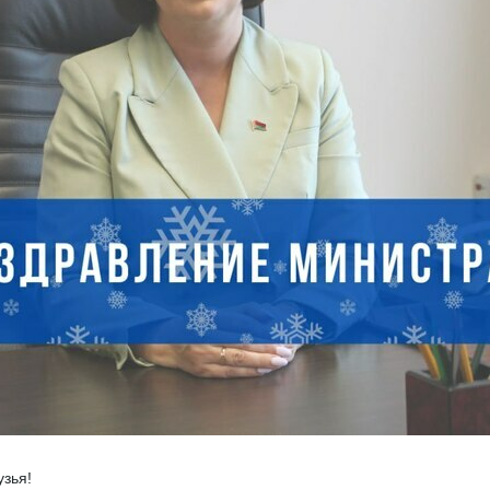
узья!