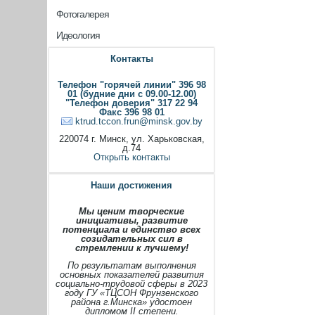
Фотогалерея
Идеология
Контакты
Телефон "горячей линии" 396 98
01 (будние дни с 09.00-12.00)
"Телефон доверия" 317 22 94
Факс 396 98 01
ktrud.tccon.frun@minsk.gov.by
220074 г. Минск, ул. Харьковская,
д.74
Открыть контакты
Наши достижения
Мы ценим творческие
инициативы, развитие
потенциала и единство всех
созидательных сил в
стремлении к лучшему!
По результатам выполнения
основных показателей развития
социально-трудовой сферы в 2023
году ГУ «ТЦСОН Фрунзенского
района г.Минска» удостоен
дипломом II степени.