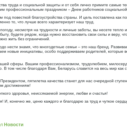
тва труда и социальной защиты и от себя лично примите самые т
шим профессиональным праздником – Днем работников социальной
м под повесткой благоустройства страны. И цель поставлена как 
енно то, что лучше всего характеризует наш труд.
огоду, несмотря на трудности и личные заботы, вы несете тепло и 
быту, будете рядом, когда нужно восстановить свои силы и веру, чт
жно жить без ограничений.
до нести знамя, что многодетные семьи – это наш бренд. Развива
аем новые инициативы, особо поддерживаем родителей, которые 
нашей сферы. Вашим профессионализмом, трудолюбием, милосер
 В том числе благодаря Вам, Беларусь славится на весь мир как с
Президентом, пятилетка качества станет для нас очередной ступен
ым достижениям!
пкого здоровья, неиссякаемой энергии, любви и счастья!
я! И, конечно же, ценю каждого и благодарю за труд и чуткое сердц
]
ел
Новости