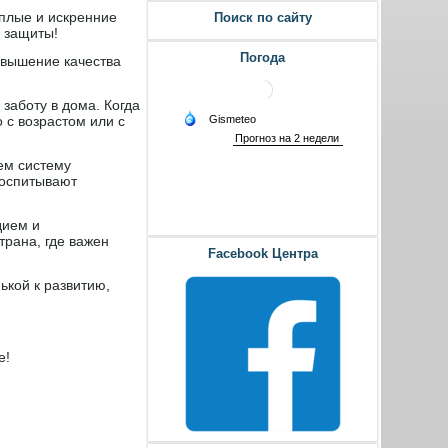
еплые и искренние
Поиск по сайту
 защиты!
Погода
повышение качества
заботу в дома. Когда
о с возрастом или с
ем систему
воспитывают
дием и
трана, где важен
Facebook Центра
ькой к развитию,
е!