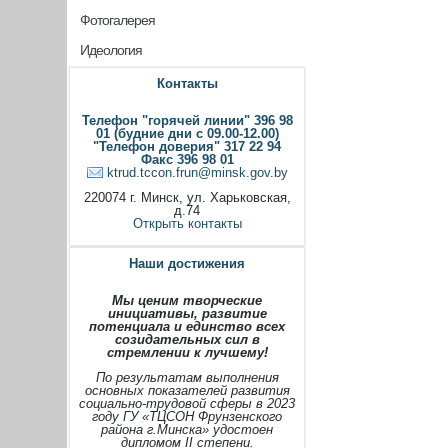
Фотогалерея
Идеология
Контакты
Телефон "горячей линии" 396 98
01 (будние дни с 09.00-12.00)
"Телефон доверия" 317 22 94
Факс 396 98 01
ktrud.tccon.frun@minsk.gov.by
220074 г. Минск, ул. Харьковская,
д.74
Открыть контакты
Наши достижения
Мы ценим творческие
инициативы, развитие
потенциала и единство всех
созидательных сил в
стремлении к лучшему!
По результатам выполнения
основных показателей развития
социально-трудовой сферы в 2023
году ГУ «ТЦСОН Фрунзенского
района г.Минска» удостоен
дипломом II степени.