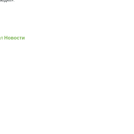
людях».
]
ел
Новости