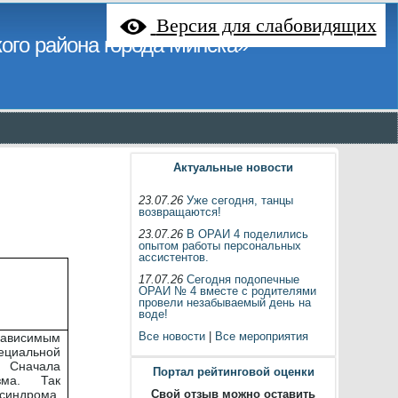
Версия для слабовидящих
ого района города Минска»
Актуальные новости
23.07.26
Уже сегодня, танцы
возвращаются!
23.07.26
В ОРАИ 4 поделились
опытом работы персональных
ассистентов.
17.07.26
Сегодня подопечные
ОРАИ № 4 вместе с родителями
провели незабываемый день на
воде!
Все новости
|
Все мероприятия
зависимым
иальной
 Сначала
Портал рейтинговой оценки
зма. Так
синдрома,
Свой отзыв можно оставить