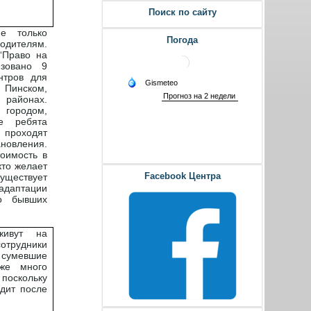
Поиск по сайту
е только
Погода
одителям.
“Право на
изовано 9
нтров для
Пинском,
 районах.
городом,
е ребята
 проходят
овления.
оимость в
кто желает
Facebook Центра
существует
даптации
го бывших
живут на
трудники
 сумевшие
оже много
поскольку
дит после