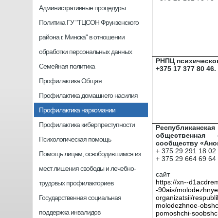
Административные процедуры
Политика ГУ "ТЦСОН Фрунзенского
района г. Минска" в отношении
обработки персональных данных
РНПЦ психическо
Семейная политика
+375 17 377 80 46.
Профилактика Общая
Профилактика домашнего насилия
Профилактика наркомании
Профилактика киберпреступности
Республикан
общественная 
Психологическая помощь
сообществу «Ан
+ 375 29 291 18 02
Помощь лицам, освободившимся из
+ 375 29 664 69 64
мест лишения свободы и лечебно-
сайт
https://xn--d1acdre
трудовых профилакториев
-90ais/molodezhnye
Государственная социальная
organizatsii/respubl
molodezhnoe-obshc
поддержка инвалидов
pomoshchi-soobshc