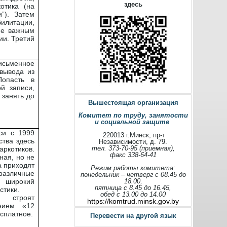
здесь
отика (на
”). Затем
илитации,
не важным
ии. Третий
исьменное
вывода из
опасть в
й записи,
 занять до
Вышестоящая организация
Комитет по труду, занятости
и социальной защите
си с 1999
220013 г.Минск, пр-т
ства здесь
Независимости, д. 79.
тел. 373-70-95 (приемная),
аркотиков.
факс 338-64-41
ая, но не
а приходят
Режим работы комитета:
азличные
понедельник – четверг с 08.45 до
е широкий
18.00,
пятница с 8.45 до 16.45,
стики.
обед с 13.00 до 14.00
 строят
https://komtrud.minsk.gov.by
анием «12
сплатное.
Перевести на другой язык