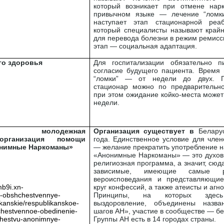
который возникает при отмене нарк
привычном языке — лечение “ломки
наступает этап стационарной реаб
который специалисты называют край
для перевода болезни в режим ремисс
этап — социальная адаптация.
го здоровья
Для госпитализации обязательно п
согласие будущего пациента. Время 
“ломки” — от недели до двух. П
стационар можно по предварительно
при этом ожидание койко-места может
недели.
ская молодежная
Организация существует
в
Белару
организация помощи
года. Единственное условие для член
онимные Наркоманы
»
— желание прекратить употребление н
«Анонимные Наркоманы» — это духовн
религиозная программа, а значит, сюд
зависимые, имеющие самые р
вероисповедания и представляющи
mb9i.xn-
круг конфессий, а также атеисты и агно
-obshchestvennye-
Принципы, на которых здесь
ikanskie/respublikanskoe-
выздоровление, объединены назв
hestvennoe-obedinenie-
шагов АН», участие в сообществе — бе
hestvu-anonimnye-
Группы АН есть в 14 городах страны.