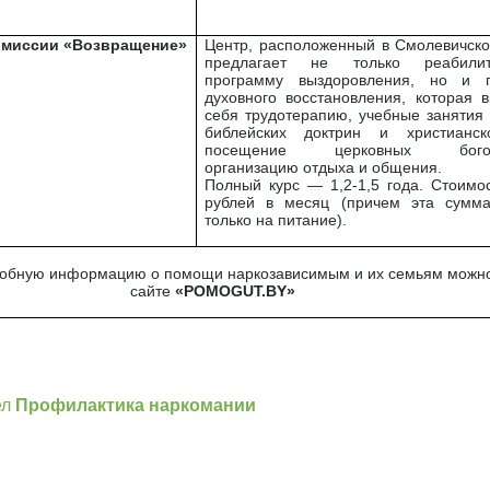
 миссии «Возвращение»
Центр, расположенный в Смолевичско
предлагает не только реабилит
программу выздоровления, но и 
духовного восстановления, которая 
себя трудотерапию, учебные занятия
библейских доктрин и христианск
посещение церковных богосл
организацию отдыха и общения.
Полный курс — 1,2-1,5 года. Стоимо
рублей в месяц (причем эта сумма
только на питание).
обную информацию о помощи наркозависимым и их семьям можно
сайте
«POMOGUT.BY»
]
ел
Профилактика наркомании