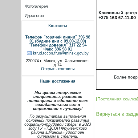
Фотогалерея
Кризисный центр
Идеология
+375
163 67-11-00
Контакты
Телефон "горячей линии" 396 98
01 (будние дни с 09.00-12.00)
"Телефон доверия" 317 22 94
Факс 396 98 01
ktrud.tccon.frun@minsk.gov.by
220074 г. Минск, ул. Харьковская,
д.74
Открыть контакты
Более подр
Наши достижения
Мы ценим творческие
инициативы, развитие
[Постоянная ссылка
потенциала и единство всех
созидательных сил в
стремлении к лучшему!
Вернуться в разд
По результатам выполнения
основных показателей развития
социально-трудовой сферы в 2023
году ГУ «ТЦСОН Фрунзенского
района г.Минска» удостоен
дипломом II степени.