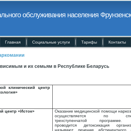
льного обслуживания населения Фрунзенск
Главная
Социальные услуги
Тарифы
Контакты
аркомании
висимым и их семьям в Республике Беларусь
ной клинический центр
кология»
й центр «Исток»
Оказание медицинской помощи нарко
осуществляется по спец
трехступенчатой программе.
проводится детоксикация органи
называют лечение абстинентного 