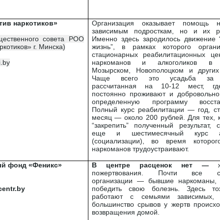
тив наркотиков»
Организация оказывает помощь н
зависимым подросткам, но и их р
щественного совета РОО
Именно здесь зародилось движение 
котиков» г. Минска)
жизнь”, в рамках которого орган
стационарных реабилитационных це
i.by
наркоманов и алкоголиков в 
Мозырском, Новополоцком и других
Чаще всего это усадьба за 
рассчитанная на 10-12 мест, гд
постоянно проживают и добровольно
определенную программу восстан
Полный курс реабилитации — год, ст
месяц — около 200 рублей. Для тех, 
“закрепить” полученный результат, 
еще и шестимесячный курс а
(социализации), во время которо
наркоманов трудоустраивают.
й фонд «Феникс»
В центре расценок нет —
5
пожертвования. Почти все со
организации — бывшие наркоманы,
centr.by
победить свою болезнь. Здесь т
работают с семьями зависимых, 
большинство срывов у жертв происхо
возвращения домой.