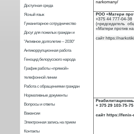
narkomany/
Доступная среда
РОО «Матери про
Ясный язык
+375 44 777-04-38
Гуманитарное сотрудничество
(
п
редседатель об
«Матери против нар
Досуг для пожилых граждан и
сайт https://narkotik
"Активное долголетие – 2030"
Антикоррупционная работа
Геноцид белорусского народа
График работы «прямой»
телефонной линии
Работа с обращениями граждан
Нормативные документы
Реабилитационны
Вопросы и ответы
+ 375 29 103-75-7
Вакансии
сайт https://fenix-
Электронная запись на прием
Контакты