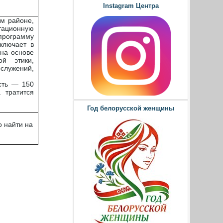
Instagram Центра
м районе,
ационную
программу
включает в
 на основе
ой этики,
ужений,
сть — 150
 тратится
Год белорусской женщины
 найти на