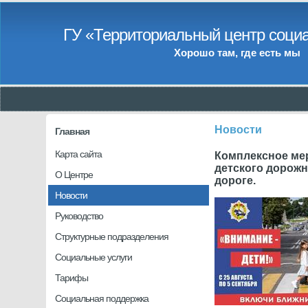
ГУ «Территориальный центр социа
Хорошо там, где есть мы
Новости
Главная
Карта сайта
Комплексное мер
детского дорожн
О Центре
дороге.
Новости
Руководство
Структурные подразделения
Социальные услуги
Тарифы
Социальная поддержка