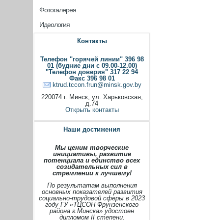
Фотогалерея
Идеология
Контакты
Телефон "горячей линии" 396 98
01 (будние дни с 09.00-12.00)
"Телефон доверия" 317 22 94
Факс 396 98 01
ktrud.tccon.frun@minsk.gov.by
220074 г. Минск, ул. Харьковская,
д.74
Открыть контакты
Наши достижения
Мы ценим творческие
инициативы, развитие
потенциала и единство всех
созидательных сил в
стремлении к лучшему!
По результатам выполнения
основных показателей развития
социально-трудовой сферы в 2023
году ГУ «ТЦСОН Фрунзенского
района г.Минска» удостоен
дипломом II степени.