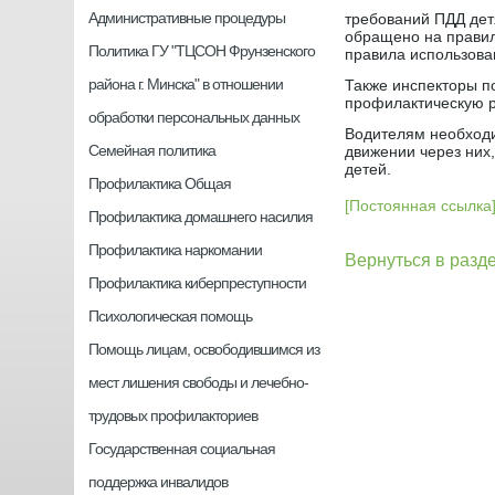
Административные процедуры
требований ПДД дет
обращено на правил
Политика ГУ "ТЦСОН Фрунзенского
правила использова
района г. Минска" в отношении
Также инспекторы п
профилактическую р
обработки персональных данных
Водителям необход
Семейная политика
движении через них,
детей.
Профилактика Общая
[Постоянная ссылка
Профилактика домашнего насилия
Профилактика наркомании
Вернуться в разд
Профилактика киберпреступности
Психологическая помощь
Помощь лицам, освободившимся из
мест лишения свободы и лечебно-
трудовых профилакториев
Государственная социальная
поддержка инвалидов