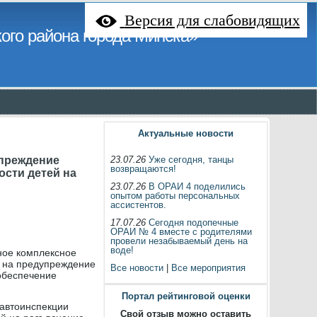
Версия для слабовидящих
ого района города Минска»
Актуальные новости
упреждение
23.07.26
Уже сегодня, танцы
возвращаются!
ости детей на
23.07.26
В ОРАИ 4 поделились
опытом работы персональных
ассистентов.
17.07.26
Сегодня подопечные
ОРАИ № 4 вместе с родителями
провели незабываемый день на
воде!
ное комплексное
е на предупреждение
Все новости
|
Все мероприятия
обеспечение
Портал рейтинговой оценки
савтоинспекции
Свой отзыв можно оставить