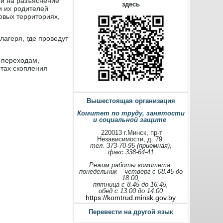
й на разъяснение
здесь
и их родителей
овых территориях,
лагеря, где проведут
 переходам,
стах скопления
Вышестоящая организация
Комитет по труду, занятости
и социальной защите
220013 г.Минск, пр-т
Независимости, д. 79.
тел. 373-70-95 (приемная),
факс 338-64-41
Режим работы комитета:
понедельник – четверг с 08.45 до
18.00,
пятница с 8.45 до 16.45,
обед с 13.00 до 14.00
https://komtrud.minsk.gov.by
Перевести на другой язык