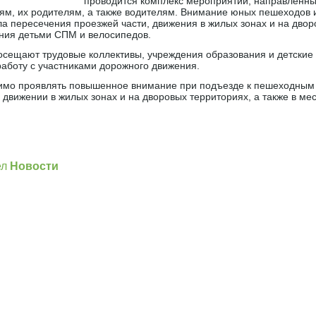
проводится комплекс мероприятий, направленны
ям, их родителям, а также водителям. Внимание юных пешеходов 
а пересечения проезжей части, движения в жилых зонах и на двор
ния детьми СПМ и велосипедов.
осещают трудовые коллективы, учреждения образования и детские 
аботу с участниками дорожного движения.
имо проявлять повышенное внимание при подъезде к пешеходным
 движении в жилых зонах и на дворовых территориях, а также в ме
]
ел
Новости