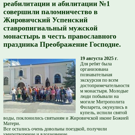
реабилитации и абилитации №1
совершили паломничество в
Жировичский Успенский
ставропигиальный мужской
монастырь в честь православного
праздника Преображение Господне.
19 августа 2025 г
.
Для ребят была
организована
познавательная
экскурсия по всем
достопримечательностя
м монастыря. Молодые
люди побывали на
могиле Митрополита
Филарета, окунулись в
купель, испили святой
воды, поклонились святыням и Жировичской иконе Божией
Матери.
Все остались очень довольны поездкой, получили
умиротворение и вдохновение.