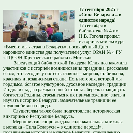
17 сентября 2025 г
.
«Сила Беларуси – в
единстве народа!
17 сентября в
библиотеке № 4 им.
Н.В. Гоголя прошел
исторический экскурс
«Вместе мы - страна Беларусь», посвящённый Дню
народного единства для получателей услуг ОРАИ № 4 ГУ
«ТЦСОН Фрунзенского района г. Минска».
Заведующий библиотекой Гвоздева Юлия познакомила
участников с историей возникновения праздника, рассказала
о том, что сегодня у нас есть главное – мирная, стабильная,
красивая и независимая страна. Есть история, которой мы
гордимся, богатое культурное, духовное наследие, традиции.
И одна из задач граждан нашей страны - беречь и защищать
богатства Родины, стремиться к их приумножению, знать и
изучать историю Беларуси, замечательные традиции ее
трудолюбивого народа.
Слушателям также была подготовлена историческая
викторина о Республике Беларусь.
Мероприятие сопровождала содержательная книжная
выставка «Сила Беларуси – в единстве народа!»,
посвященная истории и культуре Беларуси, становлению