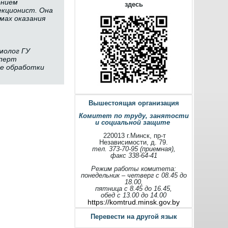
ением
здесь
екционист. Она
мах оказания
молог ГУ
сперт
ке обработки
Вышестоящая организация
Комитет по труду, занятости
и социальной защите
220013 г.Минск, пр-т
Независимости, д. 79.
тел. 373-70-95 (приемная),
факс 338-64-41
Режим работы комитета:
понедельник – четверг с 08.45 до
18.00,
пятница с 8.45 до 16.45,
обед с 13.00 до 14.00
https://komtrud.minsk.gov.by
Перевести на другой язык