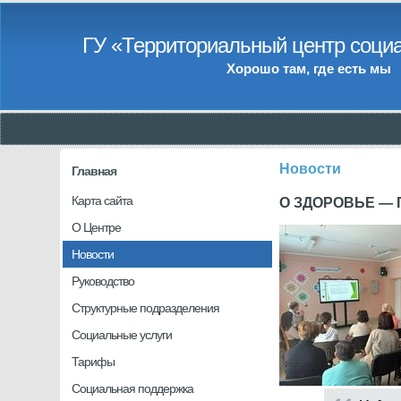
ГУ «Территориальный центр социа
Хорошо там, где есть мы
Новости
Главная
Карта сайта
О ЗДОРОВЬЕ —
О Центре
Новости
Руководство
Структурные подразделения
Социальные услуги
Тарифы
Социальная поддержка