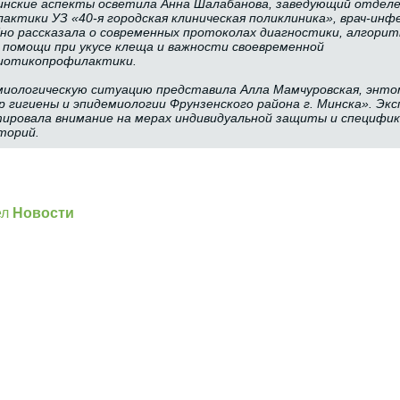
нские аспекты осветила Анна Шалабанова, заведующий отдел
актики УЗ «40-я городская клиническая поликлиника», врач-инф
но рассказала о современных протоколах диагностики, алгорит
 помощи при укусе клеща и важности своевременной
иотикопрофилактики.
иологическую ситуацию представила Алла Мамчуровская, энто
 гигиены и эпидемиологии Фрунзенского района г. Минска». Эк
ировала внимание на мерах индивидуальной защиты и специфи
торий.
]
ел
Новости