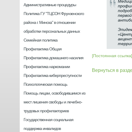
Медици
Административные процедуры
профил
подроб
Политика ГУ "ТЦСОН Фрунзенского
первой
антиб
района г. Минска" в отношении
Эпидем
обработки персональных данных
«Центр
акцент
Семейная политика
терри
Профилактика Общая
[Постоянная ссылка
Профилактика домашнего насилия
Профилактика наркомании
Вернуться в разд
Профилактика киберпреступности
Психологическая помощь
Помощь лицам, освободившимся из
мест лишения свободы и лечебно-
трудовых профилакториев
Государственная социальная
поддержка инвалидов