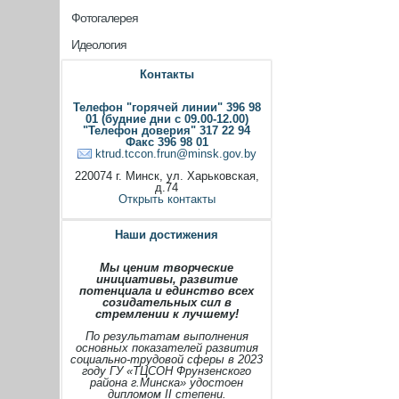
Фотогалерея
Идеология
Контакты
Телефон "горячей линии" 396 98
01 (будние дни с 09.00-12.00)
"Телефон доверия" 317 22 94
Факс 396 98 01
ktrud.tccon.frun@minsk.gov.by
220074 г. Минск, ул. Харьковская,
д.74
Открыть контакты
Наши достижения
Мы ценим творческие
инициативы, развитие
потенциала и единство всех
созидательных сил в
стремлении к лучшему!
По результатам выполнения
основных показателей развития
социально-трудовой сферы в 2023
году ГУ «ТЦСОН Фрунзенского
района г.Минска» удостоен
дипломом II степени.