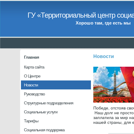
ГУ «Территориальный центр социа
Хорошо там, где есть мы
Новости
Главная
Карта сайта
О Центре
Новости
Руководство
Структурные подразделения
Победе, отстояв св
Социальные услуги
Наш долг не просто 
заплатила за мир н
Тарифы
нашей страны, для 
Социальная поддержка