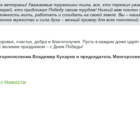
е ветераны! Уважаемые труженики тыла, все, кто пережил ужа
герей, кто приближал Победу своим трудом! Низкий вам поклон 
можность жить, работать и созидать на своей земле. Вы – наша
енное мужество и сила духа – вечный пример для всех поколений 
ровья, счастья, добра и благополучия. Пусть в каждом доме царят
 великим праздником – с Днем Победы!
горисполкома Владимир Кухарев и председатель Мингорсове
]
ел
Новости