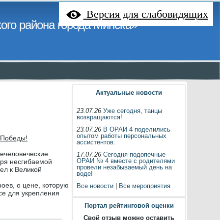
Версия для слабовидящих
ого района города Минска»
Актуальные новости
23.07.26
Уже сегодня, танцы
возвращаются!
23.07.26
В ОРАИ 4 поделились
опытом работы персональных
 Победы!
ассистентов.
нечеловеческие
17.07.26
Сегодня подопечные
ОРАИ № 4 вместе с родителями
аря несгибаемой
провели незабываемый день на
ел к Великой
воде!
оев, о цене, которую
Все новости
|
Все мероприятия
се для укрепления
Портал рейтинговой оценки
Свой отзыв можно оставить