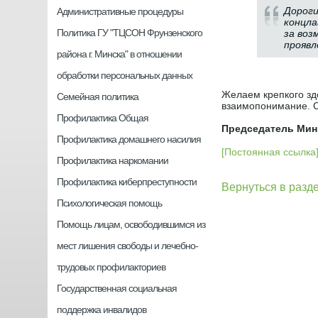
Дороги
Административные процедуры
концла
Политика ГУ "ТЦСОН Фрунзенского
за воз
проявл
района г. Минска" в отношении
обработки персональных данных
Желаем крепкого здо
Семейная политика
взаимопонимание. С
Профилактика Общая
Председатель Мин
Профилактика домашнего насилия
[Постоянная ссылка
Профилактика наркомании
Профилактика киберпреступности
Вернуться в разд
Психологическая помощь
Помощь лицам, освободившимся из
мест лишения свободы и лечебно-
трудовых профилакториев
Государственная социальная
поддержка инвалидов