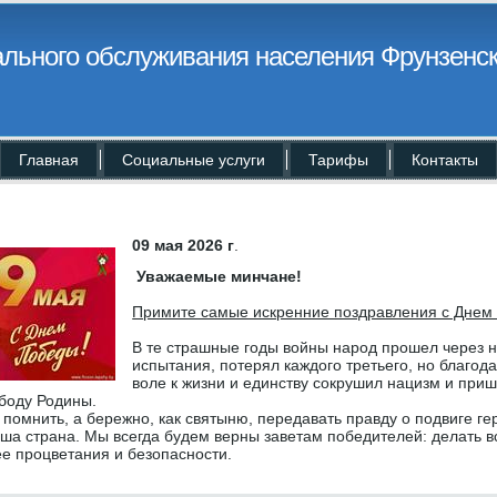
льного обслуживания населения Фрунзенск
Главная
Социальные услуги
Тарифы
Контакты
09 мая 2026 г
.
Уважаемые минчане!
Примите самые искренние поздравления с Днем
В те страшные годы войны народ прошел через 
испытания, потерял каждого третьего, но благод
воле к жизни и единству сокрушил нацизм и приш
ободу Родины.
помнить, а бережно, как святыню, передавать правду о подвиге гер
аша страна. Мы всегда будем верны заветам победителей: делать в
ее процветания и безопасности.