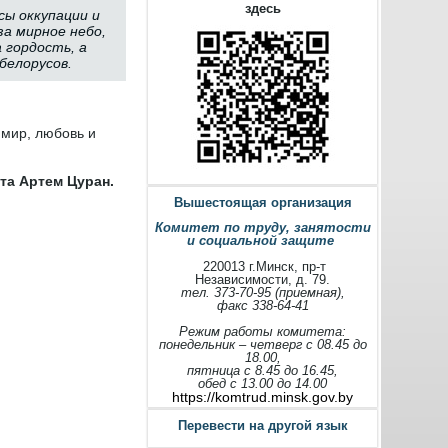
здесь
сы оккупации и
за мирное небо,
 гордость, а
белорусов.
 мир, любовь и
та Артем Цуран.
Вышестоящая организация
Комитет по труду, занятости
и социальной защите
220013 г.Минск, пр-т
Независимости, д. 79.
тел. 373-70-95 (приемная),
факс 338-64-41
Режим работы комитета:
понедельник – четверг с 08.45 до
18.00,
пятница с 8.45 до 16.45,
обед с 13.00 до 14.00
https://komtrud.minsk.gov.by
Перевести на другой язык