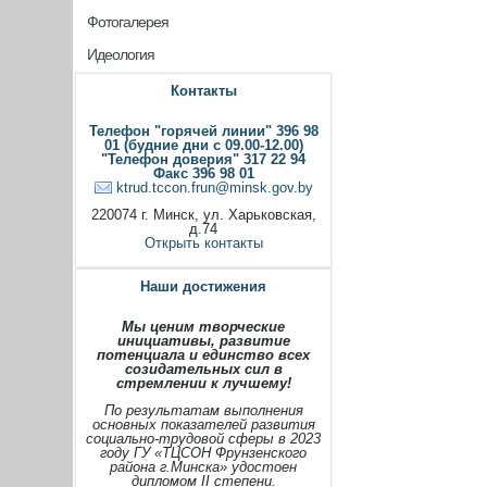
Фотогалерея
Идеология
Контакты
Телефон "горячей линии" 396 98
01 (будние дни с 09.00-12.00)
"Телефон доверия" 317 22 94
Факс 396 98 01
ktrud.tccon.frun@minsk.gov.by
220074 г. Минск, ул. Харьковская,
д.74
Открыть контакты
Наши достижения
Мы ценим творческие
инициативы, развитие
потенциала и единство всех
созидательных сил в
стремлении к лучшему!
По результатам выполнения
основных показателей развития
социально-трудовой сферы в 2023
году ГУ «ТЦСОН Фрунзенского
района г.Минска» удостоен
дипломом II степени.