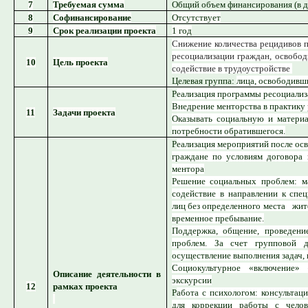
7
Требуемая сумма
Общий объем финансирования (в д
8
Софинансирование
Отсутствует
9
Срок реализации проекта
1 год
Снижение количества рецидивов 
ресоциализации граждан, освобо
10
Цель проекта
содействие в трудоустройстве
Целевая группа:
лица, освободивш
Р
еализация программы ресоциализ
Внедрение менторства в практику
11
Задачи проекта
Оказывать социальную и матери
потребности обратившегося.
Р
еализация мероприятий после осв
граждане по условиям договора 
ментора
Решение социальных проблем: м
содействие в направлении к спе
лиц без определенного места жите
временное пребывание.
Поддержка, общение, проведени
проблем. За счет групповой
осуществление выполнения задач,
Социокультурное «включение» 
Описание деятельности в
экскурсии
12
рамках проекта
Р
абота с психологом: консультаци
для коррекции работы с челове