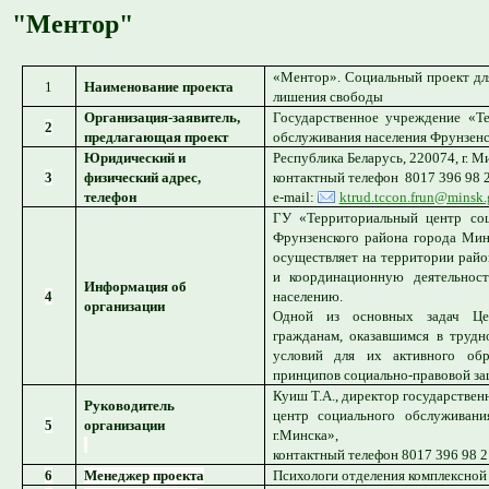
"Ментор"
«Ментор». Социальный проект дл
1
Наименование проекта
лишения свободы
Организация-заявитель,
Государственное учреждение «Т
2
предлагающая проект
обслуживания населения Фрунзенс
Юридический и
Республика Беларусь, 220074, г. Ми
3
физический адрес,
контактный телефон 8017 396 98 
телефон
e-mail:
ktrud.tccon.frun@minsk.
ГУ «Территориальный центр соц
Фрунзенского района города Мин
осуществляет на территории рай
и координационную деятельнос
Информация об
4
населению.
организации
Одной из основных задач Це
гражданам, оказавшимся в труд
условий для их активного об
принципов социально-правовой за
Куиш Т.А., директор государстве
Руководитель
центр социального обслуживани
5
организации
г.Минска»,
контактный телефон 8017 396 98 2
6
Менеджер проекта
Психологи отделения комплексной