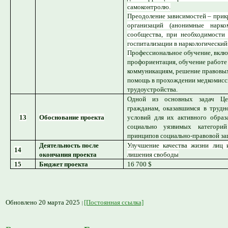
самоконтролю.
Преодоление зависимостей – прик
организаций (анонимные нарко
сообщества, при необходимости
госпитализации в наркологический
П
рофессиональное обучение, вклю
профориентация, обучение работе 
коммуникациям, решение правовых
помощь в прохождении медкомисс
трудоустройства.
Одной из основных задач Це
гражданам, оказавшимся в труд
13
Обоснование проекта
условий для их активного образ
социально уязвимых категори
принципов социально-правовой за
Деятельность после
Улучшение качества жизни лиц 
14
окончания проекта
лишения свободы
15
Бюджет проекта
16 700 $
Обновлено 20 марта 2025
[Постоянная ссылка]