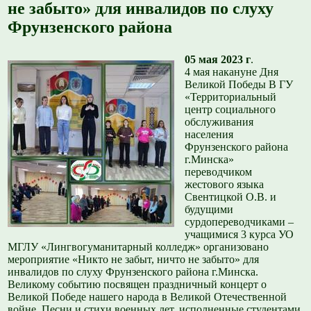
не забыто» для инвалидов по слуху
Фрунзенского района
05 мая 2023 г
.
4 мая накануне Дня
Великой Победы В ГУ
«Территориальный
центр социального
обслуживания
населения
Фрунзенского района
г.Минска»
переводчиком
жестового языка
Свентицкой О.В. и
будущими
сурдопереводчиками –
учащимися 3 курса УО
МГЛУ «Лингвогуманитарный колледж» организовано
мероприятие «Никто не забыт, ничто не забыто» для
инвалидов по слуху Фрунзенского района г.Минска.
Великому событию посвящен праздничный концерт о
Великой Победе нашего народа в Великой Отечественной
войне. Песни и стихи военных лет, исполненные студентами