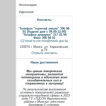
Фотогалерея
Идеология
Контакты
Телефон "горячей линии" 396 98
01 (будние дни с 09.00-12.00)
"Телефон доверия" 317 22 94
Факс 396 98 01
ktrud.tccon.frun@minsk.gov.by
220074 г. Минск, ул. Харьковская,
д.74
Открыть контакты
Наши достижения
Мы ценим творческие
инициативы, развитие
потенциала и единство всех
созидательных сил в
стремлении к лучшему!
По результатам выполнения
основных показателей развития
социально-трудовой сферы в 2023
году ГУ «ТЦСОН Фрунзенского
района г.Минска» удостоен
дипломом II степени.