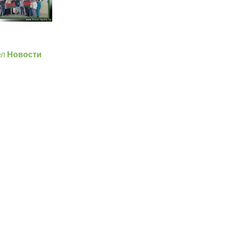
]
ел
Новости