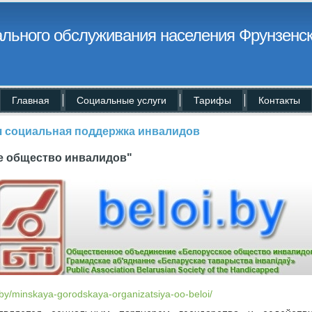
льного обслуживания населения Фрунзенск
Главная
Социальные услуги
Тарифы
Контакты
я социальная поддержка инвалидов
е общество инвалидов"
i.by/minskaya-gorodskaya-organizatsiya-oo-beloi/