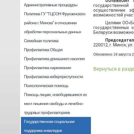
ОО«БелОИ»
я
Административные процедуры
государственной
осуществление э
Политика ГУ "ТЦСОН Фрунзенского
возможностей участ
района г. Минска" в отношении
Целями ОО«Бе
государственных о
обработки персональных данных
Беларуси возможнос
Председател
Семейная политика
220012, г. Минск, ул.
Профилактика Общая
Обновлено 19 августа 
Профилактика домашнего насилия
Профилактика наркомании
Вернуться в разд
Профилактика киберпреступности
Психологическая помощь
Помощь лицам, освободившимся из
мест лишения свободы и лечебно-
трудовых профилакториев
Государственная социальная
поддержка инвалидов