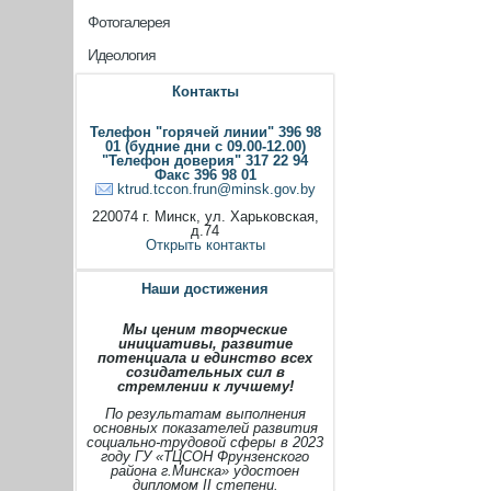
Фотогалерея
Идеология
Контакты
Телефон "горячей линии" 396 98
01 (будние дни с 09.00-12.00)
"Телефон доверия" 317 22 94
Факс 396 98 01
ktrud.tccon.frun@minsk.gov.by
220074 г. Минск, ул. Харьковская,
д.74
Открыть контакты
Наши достижения
Мы ценим творческие
инициативы, развитие
потенциала и единство всех
созидательных сил в
стремлении к лучшему!
По результатам выполнения
основных показателей развития
социально-трудовой сферы в 2023
году ГУ «ТЦСОН Фрунзенского
района г.Минска» удостоен
дипломом II степени.