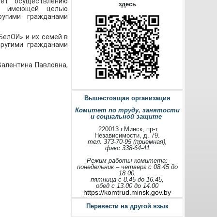
ует осуществлению
здесь
в, имеющей целью
угими гражданами
БелОИ» и их семей в
другими гражданами
алентина Павловна,
Вышестоящая организация
Комитет по труду, занятости
и социальной защите
220013 г.Минск, пр-т
Независимости, д. 79.
тел. 373-70-95 (приемная),
факс 338-64-41
Режим работы комитета:
понедельник – четверг с 08.45 до
18.00,
пятница с 8.45 до 16.45,
обед с 13.00 до 14.00
https://komtrud.minsk.gov.by
Перевести на другой язык