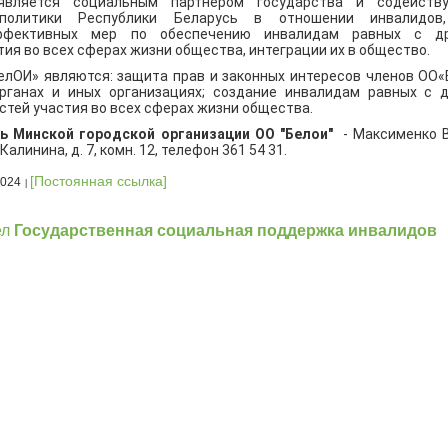
вляется социальным партнером государства и содейств
 политики Республики Беларусь в отношении инвалидо
ффективных мер по обеспечению инвалидам равных с др
ия во всех сферах жизни общества, интеграции их в общество.
лОИ» являются: защита прав и законных интересов членов ОО«
рганах и иных организациях; создание инвалидам равных с 
тей участия во всех сферах жизни общества.
ь Минской городской организации ОО "Белои"
- Максименко В
 Калинина, д. 7, комн. 12, телефон 361 54 31.
[Постоянная ссылка]
2024
ел
Государственная социальная поддержка инвалидов