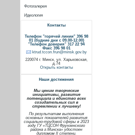
Фотогалерея
Идеология
Контакты
Телефон "горячей линии" 396 98
01 (будние дни с 09.00-12.00)
"Телефон доверия" 317 22 94
Факс 396 98 01
ktrud.tccon.frun@minsk.gov.by
220074 г. Минск, ул. Харьковская,
д.74
Открыть контакты
Наши достижения
Мы ценим творческие
инициативы, развитие
потенциала и единство всех
созидательных сил в
стремлении к лучшему!
По результатам выполнения
основных показателей развития
социально-трудовой сферы в 2023
году ГУ «ТЦСОН Фрунзенского
района г.Минска» удостоен
дипломом II степени.