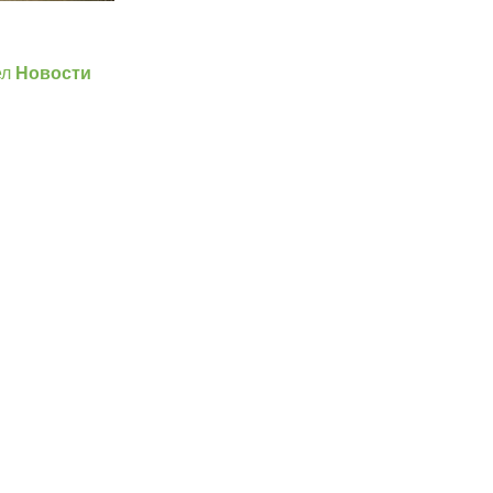
]
ел
Новости