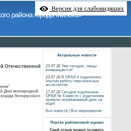
Версия для слабовидящих
ого района города Минска»
Актуальные новости
ой Отечественной
23.07.26
Уже сегодня, танцы
возвращаются!
23.07.26
В ОРАИ 4 поделились
опытом работы персональных
ассистентов.
нска"
ой Дню всенародной
17.07.26
Сегодня подопечные
ноцида белорусского
ОРАИ № 4 вместе с родителями
провели незабываемый день на
воде!
Все новости
|
Все мероприятия
Портал рейтинговой оценки
Свой отзыв можно оставить