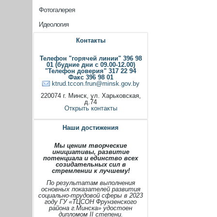
Фотогалерея
Идеология
Контакты
Телефон "горячей линии" 396 98
01 (будние дни с 09.00-12.00)
"Телефон доверия" 317 22 94
Факс 396 98 01
ktrud.tccon.frun@minsk.gov.by
220074 г. Минск, ул. Харьковская,
д.74
Открыть контакты
Наши достижения
Мы ценим творческие
инициативы, развитие
потенциала и единство всех
созидательных сил в
стремлении к лучшему!
По результатам выполнения
основных показателей развития
социально-трудовой сферы в 2023
году ГУ «ТЦСОН Фрунзенского
района г.Минска» удостоен
дипломом II степени.