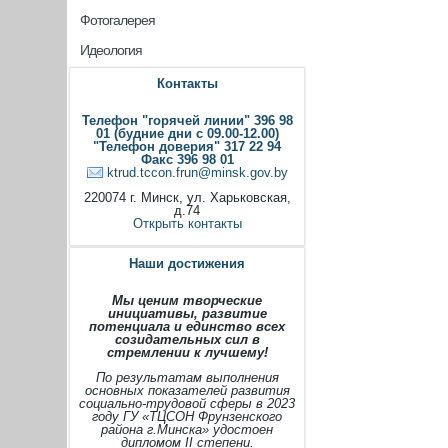
Фотогалерея
Идеология
Контакты
Телефон "горячей линии" 396 98
01 (будние дни с 09.00-12.00)
"Телефон доверия" 317 22 94
Факс 396 98 01
ktrud.tccon.frun@minsk.gov.by
220074 г. Минск, ул. Харьковская,
д.74
Открыть контакты
Наши достижения
Мы ценим творческие
инициативы, развитие
потенциала и единство всех
созидательных сил в
стремлении к лучшему!
По результатам выполнения
основных показателей развития
социально-трудовой сферы в 2023
году ГУ «ТЦСОН Фрунзенского
района г.Минска» удостоен
дипломом II степени.