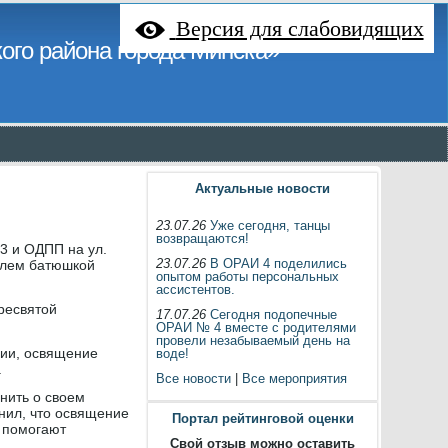
Версия для слабовидящих
ого района города Минска»
Актуальные новости
23.07.26
Уже сегодня, танцы
возвращаются!
3 и ОДПП на ул.
23.07.26
В ОРАИ 4 поделились
елем батюшкой
опытом работы персональных
ассистентов.
ресвятой
17.07.26
Сегодня подопечные
ОРАИ № 4 вместе с родителями
провели незабываемый день на
вии, освящение
воде!
.
Все новости
|
Все мероприятия
нить о своем
снил, что освящение
Портал рейтинговой оценки
 помогают
Свой отзыв можно оставить