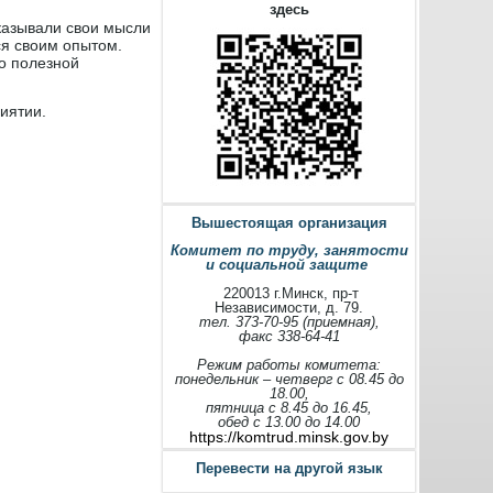
здесь
казывали свои мысли
ся своим опытом.
о полезной
иятии.
Вышестоящая организация
Комитет по труду, занятости
и социальной защите
220013 г.Минск, пр-т
Независимости, д. 79.
тел. 373-70-95 (приемная),
факс 338-64-41
Режим работы комитета:
понедельник – четверг с 08.45 до
18.00,
пятница с 8.45 до 16.45,
обед с 13.00 до 14.00
https://komtrud.minsk.gov.by
Перевести на другой язык