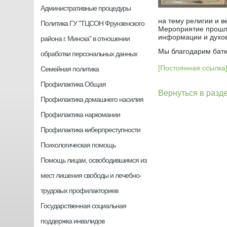
Административные процедуры
на тему религии и 
Политика ГУ "ТЦСОН Фрунзенского
Мероприятие прошло
информации и духов
района г. Минска" в отношении
Мы благодарим батю
обработки персональных данных
[Постоянная ссылка
Семейная политика
Профилактика Общая
Вернуться в разд
Профилактика домашнего насилия
Профилактика наркомании
Профилактика киберпреступности
Психологическая помощь
Помощь лицам, освободившимся из
мест лишения свободы и лечебно-
трудовых профилакториев
Государственная социальная
поддержка инвалидов