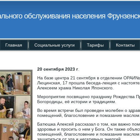
льного обслуживания населения Фрунзенск
Главная
Социальные услуги
Тарифы
Контакты
20 сентября 2023 г
.
На базе центра 21 сентября в отделении ОРАИ№
Люцинская, 17 прошла беседа-лекция с настоят
Алексеем храма Николая Японского.
Мероприятие посвящено празднику Рождества П
Богородицы, её истории и традициям.
Во время встречи был проведен молебен о здра
помещений, благословение и помазание маслом
Батюшка Алексей рассказал о том, как важно пом
здоровье и просить о нем у Бога. Он также объя
помещений, благословение и помазание маслом
защититься от зла и негативных энергий.