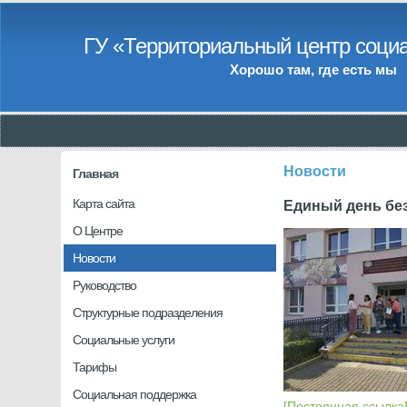
ГУ «Территориальный центр социа
Хорошо там, где есть мы
Новости
Главная
Карта сайта
Единый день бе
О Центре
Новости
Руководство
Структурные подразделения
Социальные услуги
Тарифы
Социальная поддержка
[Постоянная ссылка