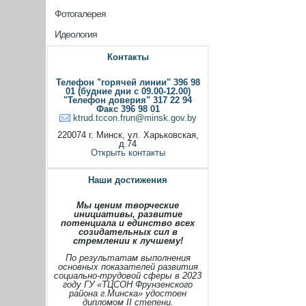
Фотогалерея
Идеология
Контакты
Телефон "горячей линии" 396 98
01 (будние дни с 09.00-12.00)
"Телефон доверия" 317 22 94
Факс 396 98 01
ktrud.tccon.frun@minsk.gov.by
220074 г. Минск, ул. Харьковская,
д.74
Открыть контакты
Наши достижения
Мы ценим творческие
инициативы, развитие
потенциала и единство всех
созидательных сил в
стремлении к лучшему!
По результатам выполнения
основных показателей развития
социально-трудовой сферы в 2023
году ГУ «ТЦСОН Фрунзенского
района г.Минска» удостоен
дипломом II степени.