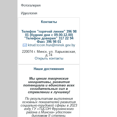
Фотогалерея
Идеология
Контакты
Телефон "горячей линии" 396 98
01 (будние дни с 09.00-12.00)
"Телефон доверия" 317 22 94
Факс 396 98 01
ktrud.tccon.frun@minsk.gov.by
220074 г. Минск, ул. Харьковская,
д.74
Открыть контакты
Наши достижения
Мы ценим творческие
инициативы, развитие
потенциала и единство всех
созидательных сил в
стремлении к лучшему!
По результатам выполнения
основных показателей развития
социально-трудовой сферы в 2023
году ГУ «ТЦСОН Фрунзенского
района г.Минска» удостоен
дипломом II степени.