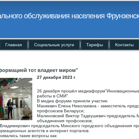
льного обслуживания населения Фрунзенск
Главная
Социальные услуги
Тарифы
Контакты
формацией тот владеет миром"
27 декабря 2023 г
.
26 декабря прошёл медиафорум"Инновационные
работы в СМИ".
В медиа форуме приняли участие:
Манкевич Елена Николаевна - заместитель пред
профсоюзов Беларуси;
Малиновский Виктор Тадеушевич председатель М
объединения профсоюзов;
Владимирович председатель Минского городского объединения пр
рмационных агентств и интернет порталов.
ивались такие вопросы как: