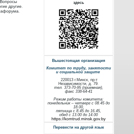
.Вопросы
здесь
гие другие.
диафорума.
Вышестоящая организация
Комитет по труду, занятости
и социальной защите
220013 г.Минск, пр-т
Независимости, д. 79.
тел. 373-70-95 (приемная),
факс 338-64-41
Режим работы комитета:
понедельник – четверг с 08.45 до
18.00,
пятница с 8.45 до 16.45,
обед с 13.00 до 14.00
https://komtrud.minsk.gov.by
Перевести на другой язык