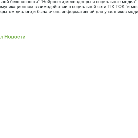
ьной безопасности"."Нейросети,месенджеры и социальные медиа"
уникационном взаимодействии в социальной сети TIK TOK "и мно
т крытом диалоге,и была очень информативной для участников ме
]
ел
Новости