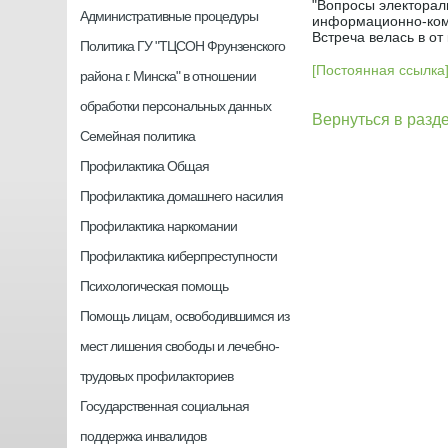
"Вопросы электорал
Административные процедуры
информационно-комм
Встреча велась в о
Политика ГУ "ТЦСОН Фрунзенского
[Постоянная ссылка
района г. Минска" в отношении
обработки персональных данных
Вернуться в разд
Семейная политика
Профилактика Общая
Профилактика домашнего насилия
Профилактика наркомании
Профилактика киберпреступности
Психологическая помощь
Помощь лицам, освободившимся из
мест лишения свободы и лечебно-
трудовых профилакториев
Государственная социальная
поддержка инвалидов