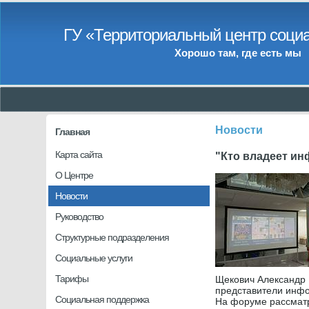
ГУ «Территориальный центр социа
Хорошо там, где есть мы
Новости
Главная
Карта сайта
"Кто владеет ин
О Центре
Новости
Руководство
Структурные подразделения
Социальные услуги
Тарифы
Щекович Александр 
представители инфо
Социальная поддержка
На форуме рассматр