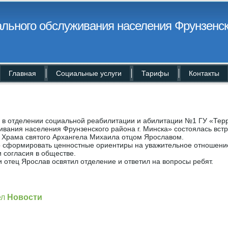
льного обслуживания населения Фрунзенск
Главная
Социальные услуги
Тарифы
Контакты
а в отделении социальной реабилитации и абилитации №1 ГУ «Тер
ивания населения Фрунзенского района г. Минска» состоялась вст
 Храма святого Архангела Михаила отцом Ярославом.
 сформировать ценностные ориентиры на уважительное отношение
 согласия в обществе.
и отец Ярослав освятил отделение и ответил на вопросы ребят.
]
ел
Новости