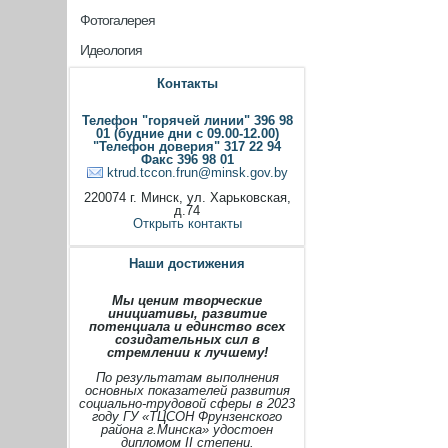
Фотогалерея
Идеология
Контакты
Телефон "горячей линии" 396 98
01 (будние дни с 09.00-12.00)
"Телефон доверия" 317 22 94
Факс 396 98 01
ktrud.tccon.frun@minsk.gov.by
220074 г. Минск, ул. Харьковская,
д.74
Открыть контакты
Наши достижения
Мы ценим творческие
инициативы, развитие
потенциала и единство всех
созидательных сил в
стремлении к лучшему!
По результатам выполнения
основных показателей развития
социально-трудовой сферы в 2023
году ГУ «ТЦСОН Фрунзенского
района г.Минска» удостоен
дипломом II степени.