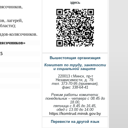
здесь
лясочников,
в, лагерей,
бласти);
идов-колясочников.
лясочников»
15
Вышестоящая организация
Комитет по труду, занятости
и социальной защите
220013 г.Минск, пр-т
Независимости, д. 79.
тел. 373-70-95 (приемная),
факс 338-64-41
Режим работы комитета:
понедельник – четверг с 08.45 до
18.00,
пятница с 8.45 до 16.45,
обед с 13.00 до 14.00
https://komtrud.minsk.gov.by
Перевести на другой язык