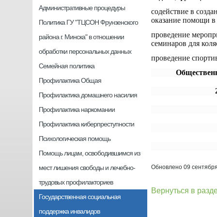
Административные процедуры
содействие в созда
оказание помощи в 
Политика ГУ "ТЦСОН Фрунзенского
проведение меропр
района г. Минска" в отношении
семинаров для коля
обработки персональных данных
проведение спорти
Семейная политика
Общественн
Профилактика Общая
Профилактика домашнего насилия
Профилактика наркомании
Профилактика киберпреступности
Психологическая помощь
Помощь лицам, освободившимся из
мест лишения свободы и лечебно-
Обновлено 09 сентябр
трудовых профилакториев
Вернуться в разд
Государственная социальная
поддержка инвалидов