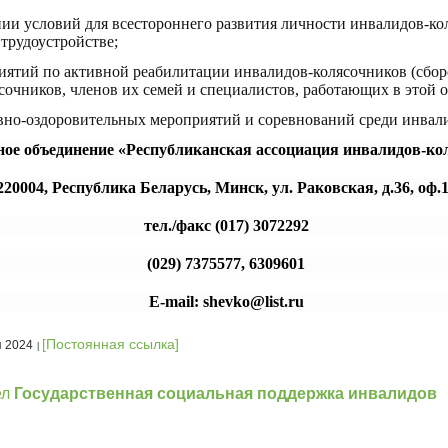
нии условий для всестороннего развития личности инвалидов-ко
трудоустройстве;
иятий по активной реабилитации инвалидов-колясочников (сборо
сочников, членов их семей и специалистов, работающих в этой о
вно-оздоровительных мероприятий и соревнований среди инвал
ое объединение «Республиканская ассоциация инвалидов-ко
220004, Республика Беларусь, Минск, ул. Раковская, д.36, оф.
тел./факс (017) 3072292
(029) 7375577, 6309601
E-mail: shevko@list.ru
[Постоянная ссылка]
я 2024
ел
Государственная социальная поддержка инвалидов