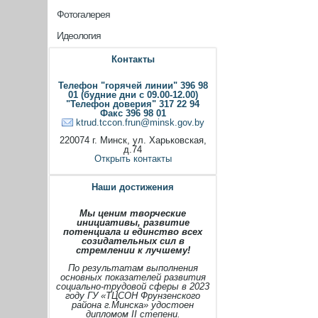
Фотогалерея
Идеология
Контакты
Телефон "горячей линии" 396 98
01 (будние дни с 09.00-12.00)
"Телефон доверия" 317 22 94
Факс 396 98 01
ktrud.tccon.frun@minsk.gov.by
220074 г. Минск, ул. Харьковская,
д.74
Открыть контакты
Наши достижения
Мы ценим творческие
инициативы, развитие
потенциала и единство всех
созидательных сил в
стремлении к лучшему!
По результатам выполнения
основных показателей развития
социально-трудовой сферы в 2023
году ГУ «ТЦСОН Фрунзенского
района г.Минска» удостоен
дипломом II степени.