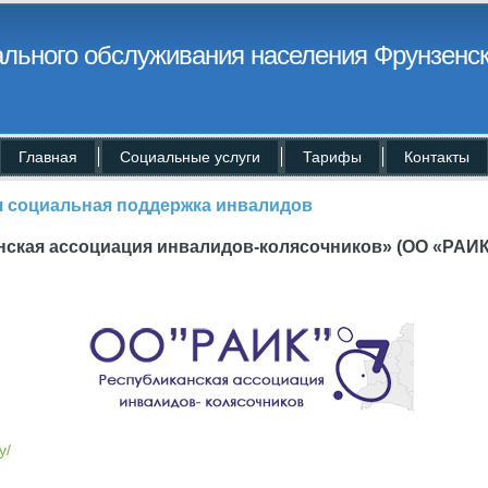
льного обслуживания населения Фрунзенск
Главная
Социальные услуги
Тарифы
Контакты
я социальная поддержка инвалидов
нская ассоциация инвалидов-колясочников» (ОО «РАИК
y/