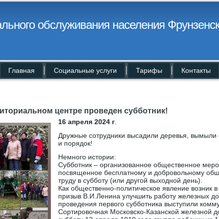
льного обслуживания населения Фрунзенск
Главная
Социальные услуги
Тарифы
Контакты
рриториальном центре проведен субботник!
16 апреля 2024 г
.
Дружные сотрудники высадили деревья, вымыли 
и порядок!
Немного истории:
Субботник – организованное общественное меро
посвященное бесплатному и добровольному об
труду в субботу (или другой выходной день).
Как общественно-политическое явление возник в 
призыв В.И.Ленина улучшить работу железных д
проведения первого субботника выступили комм
Сортировочная Московско-Казанской железной до