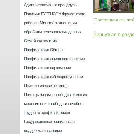
Административные процедуры
Политика ГУ "ТЦСОН Фрунзенского
[Постоянная ссылка
района г. Минска" в отношении
обработки персональных данных
Вернуться в разд
Семейная политика
Профилактика Общая
Профилактика домашнего насилия
Профилактика наркомании
Профилактика киберпреступности
Психологическая помощь
Помощь лицам, освободившимся из
мест лишения свободы и лечебно-
трудовых профилакториев
Государственная социальная
поддержка инвалидов