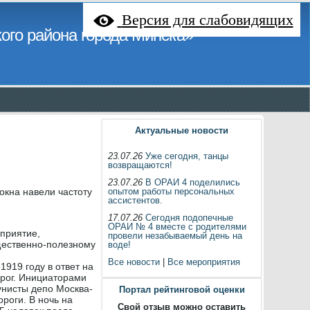
Версия для слабовидящих
ого района города Минска»
Актуальные новости
23.07.26
Уже сегодня, танцы
возвращаются!
23.07.26
В ОРАИ 4 поделились
окна навели частоту
опытом работы персональных
ассистентов.
17.07.26
Сегодня подопечные
ОРАИ № 4 вместе с родителями
приятие,
провели незабываемый день на
щественно-полезному
воде!
Все новости
|
Все мероприятия
1919 году в ответ на
орог. Инициаторами
унисты депо Москва-
Портал рейтинговой оценки
роги. В ночь на
Свой отзыв можно оставить