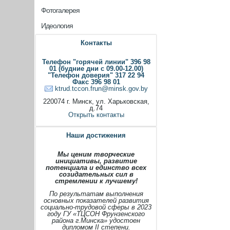
Фотогалерея
Идеология
Контакты
Телефон "горячей линии" 396 98
01 (будние дни с 09.00-12.00)
"Телефон доверия" 317 22 94
Факс 396 98 01
ktrud.tccon.frun@minsk.gov.by
220074 г. Минск, ул. Харьковская,
д.74
Открыть контакты
Наши достижения
Мы ценим творческие
инициативы, развитие
потенциала и единство всех
созидательных сил в
стремлении к лучшему!
По результатам выполнения
основных показателей развития
социально-трудовой сферы в 2023
году ГУ «ТЦСОН Фрунзенского
района г.Минска» удостоен
дипломом II степени.