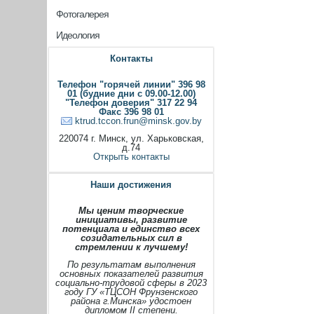
Фотогалерея
Идеология
Контакты
Телефон "горячей линии" 396 98
01 (будние дни с 09.00-12.00)
"Телефон доверия" 317 22 94
Факс 396 98 01
ktrud.tccon.frun@minsk.gov.by
220074 г. Минск, ул. Харьковская,
д.74
Открыть контакты
Наши достижения
Мы ценим творческие
инициативы, развитие
потенциала и единство всех
созидательных сил в
стремлении к лучшему!
По результатам выполнения
основных показателей развития
социально-трудовой сферы в 2023
году ГУ «ТЦСОН Фрунзенского
района г.Минска» удостоен
дипломом II степени.