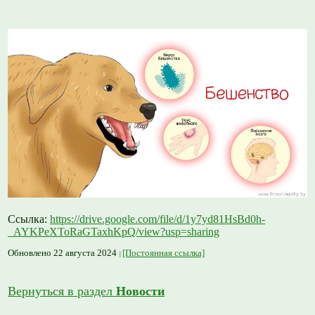
Ссылка:
https://drive.google.com/file/d/1y7yd81HsBd0h-
_AYKPeXToRaGTaxhKpQ/view?usp=sharing
Обновлено 22 августа 2024
[Постоянная ссылка]
Вернуться в раздел
Новости