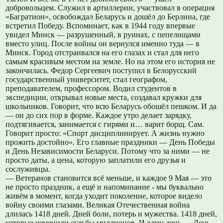
добровольцем. Служил в артиллерии, участвовал в операция
«Багратион», освобождал Беларусь и дошёл до Берлина, где
встретил Победу. Вспоминает, как в 1944 году впервые
увидел Минск — разрушенный, в руинах, с пепелищами
вместо улиц. После войны он вернулся именно туда — в
Минск. Город отстраивался на его глазах и стал для него
самым красивым местом на земле. Но на этом его история не
закончилась. Федор Сергеевич поступил в Белорусский
государственный университет, стал географом,
преподавателем, профессором. Водил студентов в
экспедиции, открывал новые места, создавал кружки для
школьников. Говорит, что всю Беларусь обошёл пешком. И да
— он до сих пор в форме. Каждое утро делает зарядку,
подтягивается, занимается с гирями и… варит борщ. Сам.
Говорит просто: «Спорт дисциплинирует. А жизнь нужно
прожить достойно». Его главные праздники — День Победы
и День Независимости Беларуси. Потому что за ними — не
просто даты, а цена, которую заплатили его друзья и
сослуживцы.
— Ветеранов становится всё меньше, и каждое 9 Мая — это
не просто праздник, а ещё и напоминание - мы буквально
живём в момент, когда уходит поколение, которое видело
войну своими глазами. Великая Отечественная война
длилась 1418 дней. Дней боли, потерь и мужества. 1418 дней,
которые изменили судьбы миллионов. И один день — День