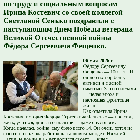
по труду и социальным вопросам
Ирина Костевич со своей коллегой
Светланой Сенько поздравили с
наступающим Днём Победы ветерана
Великой Отечественной войны
Фёдора Сергеевича Фещенко.
06 мая 2026 г
.
Фёдору Сергеевичу
Фещенко — 100 лет . И
он до сих пор бодр,
активен и с ясной
памятью. За его плечами
— целая эпоха и
настоящая фронтовая
жизнь.
Как отметила Ирина
Костевич, история Федора Сергеевича Фещенко — про силу
жить, учиться, двигаться дальше — даже спустя век.
Когда началась война, ему было всего 14. Он очень хотел на
фронт, но сначала работал на танковом заводе в Нижний
Тагил. И всё же в 17 лет добился своего — ушёл