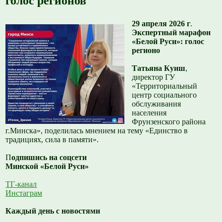
голос регионов
29 апреля 2026 г
.
Экспертный марафон
«Белой Руси»: голос
регионо
Татьяна Куиш
,
директор ГУ
«Территориальный
центр социального
обслуживания
населения
Фрунзенского района
г.Минска», поделилась мнением на тему «Единство в
традициях, сила в памяти».
П
одпишись на соцсети
Минской «Белой Руси»
ТГ-канал
Инстаграм
Каждый день с новостями