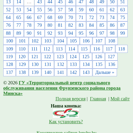
13
14
…
43
44
45
46
47
48
49
50
51
52
53
54
55
56
57
58
59
60
61
62
63
64
65
66
67
68
69
70
71
72
73
74
75
76
77
78
79
80
81
82
83
84
85
86
87
88
89
90
91
92
93
94
95
96
97
98
99
100
101
102
103
104
105
106
107
108
109
110
111
112
113
114
115
116
117
118
119
120
121
122
123
124
125
126
127
128
129
130
131
132
133
134
135
136
137
138
139
140
141
142
143
Дальше »
© 2026
ГУ «Территориальный центр социального
обслуживания населения Фрунзенского района города
Минска»
Полная версия
|
Главная
|
Мой сайт
Наша кнопка:
Как установить?
Конструктор сайтов lepshy.by