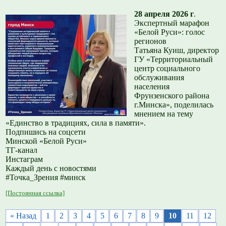
28 апреля 2026 г
.
Экспертный марафон
«Белой Руси»: голос
регионов
Татьяна Куиш, директор
ГУ «Территориальный
центр социального
обслуживания
населения
Фрунзенского района
г.Минска», поделилась
мнением на тему
«Единство в традициях, сила в памяти».
Подпишись на соцсети
Минской «Белой Руси»
ТГ-канал
Инстаграм
Каждый день с новостями
#Точка_Зрения #минск
[Постоянная ссылка]
« Назад
1
2
3
4
5
6
7
8
9
10
11
12