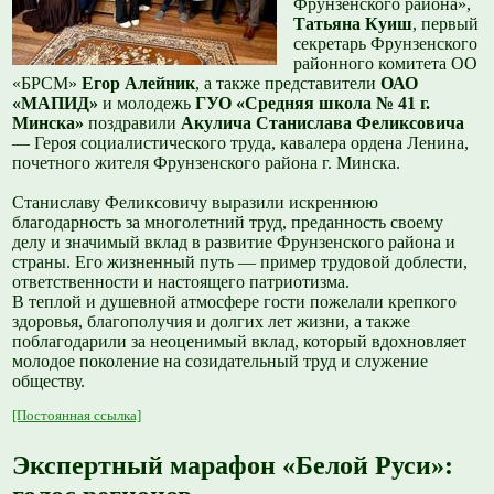
Фрунзенского района»,
Татьяна Куиш
, первый
секретарь Фрунзенского
районного комитета ОО
«БРСМ»
Егор Алейник
, а также представители
ОАО
«МАПИД»
и молодежь
ГУО «Средняя школа № 41 г.
Минска»
поздравили
Акулича Станислава Феликсовича
— Героя социалистического труда, кавалера ордена Ленина,
почетного жителя Фрунзенского района г. Минска.
Станиславу Феликсовичу выразили искреннюю
благодарность за многолетний труд, преданность своему
делу и значимый вклад в развитие Фрунзенского района и
страны. Его жизненный путь — пример трудовой доблести,
ответственности и настоящего патриотизма.
В теплой и душевной атмосфере гости пожелали крепкого
здоровья, благополучия и долгих лет жизни, а также
поблагодарили за неоценимый вклад, который вдохновляет
молодое поколение на созидательный труд и служение
обществу.
[Постоянная ссылка]
Экспертный марафон «Белой Руси»: