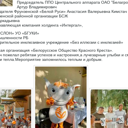
Председатель ППО Центрального аппарата ОАО "Белагр
Артур Владимирович
дателя Фрунзенской «Белой Руси» Анастасия Валерьевна Кимстач
зенской районной организации БСЖ
Аркадьевна
равляющая компания холдинга «Интергал»,
 «СЛОН» УО «БГУКИ»
ышленности РБ
рительное инклюзивное учреждение «Без иллюзии с инклюзией»
ая организация «Белорусское Общество Красного Креста».
ч пожелал ребятам успехов и настроения,а лучезарные улыбки и с
и тепла.Мероприятие запомнилось теплым и добрым.