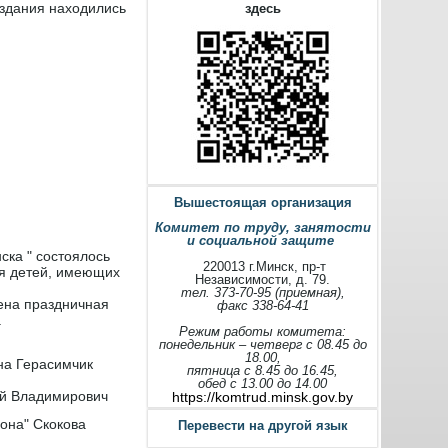
 здания находились
здесь
Вышестоящая организация
Комитет по труду, занятости
и социальной защите
ска " состоялось
220013 г.Минск, пр-т
ля детей, имеющих
Независимости, д. 79.
тел. 373-70-95 (приемная),
ена праздничная
факс 338-64-41
.
Режим работы комитета:
понедельник – четверг с 08.45 до
18.00,
на Герасимчик
пятница с 8.45 до 16.45,
обед с 13.00 до 14.00
й Владимирович
https://komtrud.minsk.gov.by
она" Скокова
Перевести на другой язык