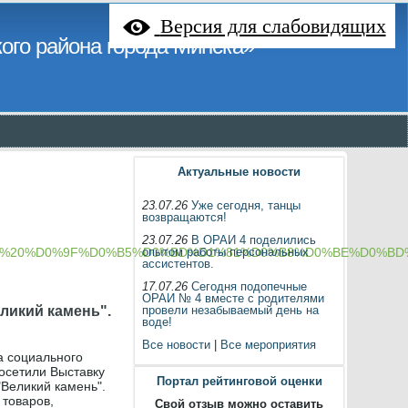
Версия для слабовидящих
ого района города Минска»
Актуальные новости
23.07.26
Уже сегодня, танцы
возвращаются!
23.07.26
В ОРАИ 4 поделились
8%D0%BA%20%D0%9F%D0%B5%D0%BD%D1%81%D0%B8%D0%BE%D0%
опытом работы персональных
ассистентов.
17.07.26
Сегодня подопечные
ОРАИ № 4 вместе с родителями
еликий камень".
провели незабываемый день на
воде!
Все новости
|
Все мероприятия
а социального
осетили Выставку
Портал рейтинговой оценки
"Великий камень".
 товаров,
Свой отзыв можно оставить