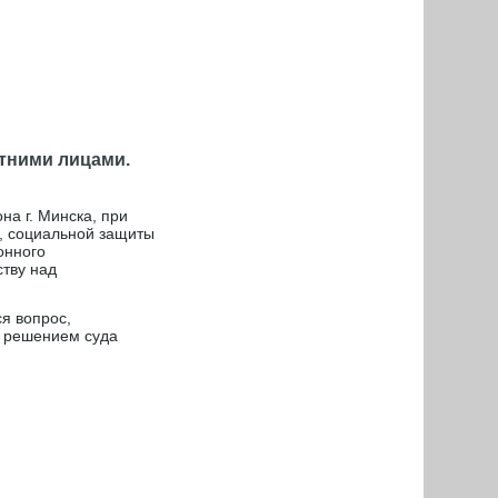
тними лицами.
на г. Минска, при
, социальной защиты
онного
ству над
я вопрос,
й решением суда