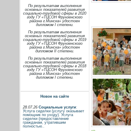
По результатам выполнения
основных показателей развития
социально-трудовой сферы в 2020
году ГУ «ТЦСОН Фрунзенского
района г.Минска» удостоен
дипломом I степени.
По результатам выполнения
основных показателей развития
социально-трудовой сферы в 2019
году ГУ «ТЦСОН Фрунзенского
района г.Минска» удостоен
дипломом II степени.
По результатам выполнения
основных показателей развития
социально-трудовой сферы в 2018
году ГУ «ТЦСОН Фрунзенского
района г.Минска» удостоен
дипломом I степени.
Новое на сайте
28.07.26
Социальные услуги
:
Услуга сиделки (услугу оказывает
помощник по уходу). Услуга
сиделки (предоставление
гражданам, утратившим
полностью..