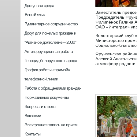
Доступная среда
Заместитель предсе
Ясный язык
Председатель Фрун
Филипёнок Галина 
Гуманитарное сотрудничество
ОАО «Интеграл» уп
Досуг для пожилых граждан и
Волонтерский клуб
Министерство пром
"Активное долголетие – 2030"
Социально-благотво
Антикоррупционная работа
Фрунзенская районн
Алексей Анатольеви
Геноцид белорусского народа
атмосферу радости 
График работы «прямой»
телефонной линии
Работа с обращениями граждан
Нормативные документы
Вопросы и ответы
Вакансии
Электронная запись на прием
Контакты