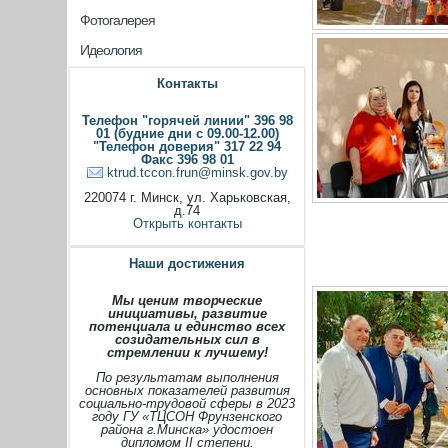
Фотогалерея
Идеология
Контакты
Телефон "горячей линии" 396 98
01 (будние дни с 09.00-12.00)
"Телефон доверия" 317 22 94
Факс 396 98 01
ktrud.tccon.frun@minsk.gov.by
220074 г. Минск, ул. Харьковская,
д.74
Открыть контакты
Наши достижения
Мы ценим творческие
инициативы, развитие
потенциала и единство всех
созидательных сил в
стремлении к лучшему!
По результатам выполнения
основных показателей развития
социально-трудовой сферы в 2023
году ГУ «ТЦСОН Фрунзенского
района г.Минска» удостоен
дипломом II степени.