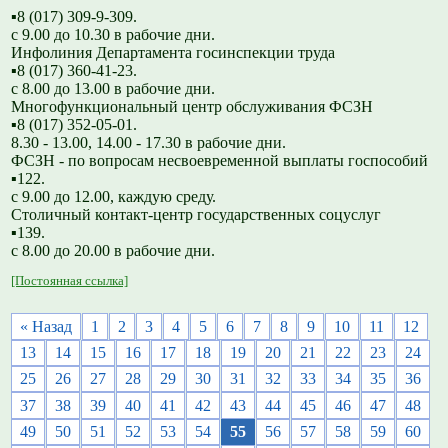
▪️8 (017) 309-9-309.
с 9.00 до 10.30 в рабочие дни.
Инфолиния Департамента госинспекции труда
▪️8 (017) 360-41-23.
с 8.00 до 13.00 в рабочие дни.
Многофункциональный центр обслуживания ФСЗН
▪️8 (017) 352-05-01.
8.30 - 13.00, 14.00 - 17.30 в рабочие дни.
ФСЗН - по вопросам несвоевременной выплаты госпособий
▪️122.
с 9.00 до 12.00, каждую среду.
Столичный контакт-центр государственных соцуслуг
▪️139.
с 8.00 до 20.00 в рабочие дни.
[Постоянная ссылка]
« Назад
1
2
3
4
5
6
7
8
9
10
11
12
13
14
15
16
17
18
19
20
21
22
23
24
25
26
27
28
29
30
31
32
33
34
35
36
37
38
39
40
41
42
43
44
45
46
47
48
49
50
51
52
53
54
55
56
57
58
59
60