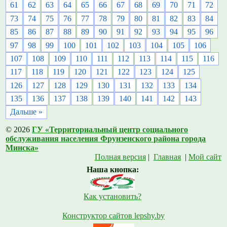
61
62
63
64
65
66
67
68
69
70
71
72
73
74
75
76
77
78
79
80
81
82
83
84
85
86
87
88
89
90
91
92
93
94
95
96
97
98
99
100
101
102
103
104
105
106
107
108
109
110
111
112
113
114
115
116
117
118
119
120
121
122
123
124
125
126
127
128
129
130
131
132
133
134
135
136
137
138
139
140
141
142
143
Дальше »
© 2026
ГУ «Территориальный центр социального
обслуживания населения Фрунзенского района города
Минска»
Полная версия
|
Главная
|
Мой сайт
Наша кнопка:
Как установить?
Конструктор сайтов lepshy.by