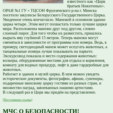
известного как «Цирк
братьев Никитиных».
ОРАИ №1 ГУ « ТЦСОН Фрунзенского р-на г. Минска
посетило закулисье Белорусского Государственного Цирка.
Увиденное очень впечатлило. Манежей в основном здании
цирка четыре. Этим могут похвастать только лучшие цирки
мира. Расположены манежи друг под другом, словно
слоеный пирог. Для того чтобы их разместить, пришлось
вырыть яму глубиной 15 метров. Теперь манежи могут
сменяться в зависимости от программы или номера. Ведь, к
примеру, светодиодный манеж может испугать животных, а
танцевальные номера лучше показывать на паркете.
Экскурсовод показала и место содержания животных:
вольеры, оборудованные местами для отдыха и кормления,
комнату для водных процедур, лифт и даже гардеробные для
животных.
Работает в здании и музей цирка. В нем можно увидеть
исторические документы, фотографии, афиши, сувениры,
подаренные минскому цирку гостями из разных стран, и
множество наград, завоеванных нашими артистами.
В следущий раз в Цирк мы придём на представление.
[Постоянная ссылка]
МЧС О БЕЗОПАСНОСТИ!