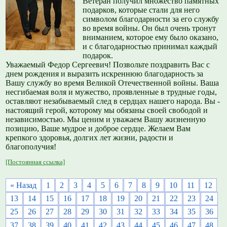
Ветеран получил множество памятных
подарков, которые стали для него
символом благодарности за его службу
во время войны. Он был очень тронут
вниманием, которое ему было оказано,
и с благодарностью принимал каждый
подарок.
Уважаемый Федор Сергеевич! Позвольте поздравить Вас с
днем рождения и выразить искреннюю благодарность за
Вашу службу во время Великой Отечественной войны. Ваша
несгибаемая воля и мужество, проявленные в трудные годы,
оставляют незабываемый след в сердцах нашего народа. Вы -
настоящий герой, которому мы обязаны своей свободой и
независимостью. Мы ценим и уважаем Вашу жизненную
позицию, Ваше мудрое и доброе сердце. Желаем Вам
крепкого здоровья, долгих лет жизни, радости и
благополучия!
[Постоянная ссылка]
« Назад
1
2
3
4
5
6
7
8
9
10
11
12
13
14
15
16
17
18
19
20
21
22
23
24
25
26
27
28
29
30
31
32
33
34
35
36
37
38
39
40
41
42
43
44
45
46
47
48