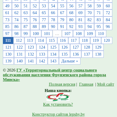
49
50
51
52
53
54
55
56
57
58
59
60
61
62
63
64
65
66
67
68
69
70
71
72
73
74
75
76
77
78
79
80
81
82
83
84
85
86
87
88
89
90
91
92
93
94
95
96
97
98
99
100
101
…
107
108
109
110
111
112
113
114
115
116
117
118
119
120
121
122
123
124
125
126
127
128
129
130
131
132
133
134
135
136
137
138
139
140
141
142
143
Дальше »
© 2026
ГУ «Территориальный центр социального
обслуживания населения Фрунзенского района города
Минска»
Полная версия
|
Главная
|
Мой сайт
Наша кнопка:
Как установить?
Конструктор сайтов lepshy.by