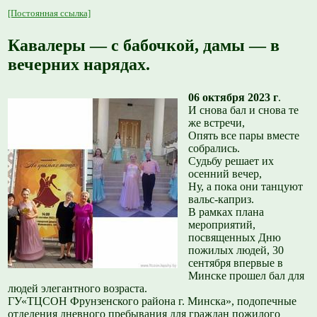
[Постоянная ссылка]
Кавалеры — с бабочкой, дамы — в
вечерних нарядах.
06 октября 2023 г
.
И снова бал и снова те
же встречи,
Опять все пары вместе
собрались.
Судьбу решает их
осенний вечер,
Ну, а пока они танцуют
вальс-каприз.
В рамках плана
мероприятий,
посвященных Дню
пожилых людей, 30
сентября впервые в
Минске прошел бал для
людей элегантного возраста.
ГУ«ТЦСОН Фрунзенского района г. Минска», подопечные
отделения дневного пребывания для граждан пожилого